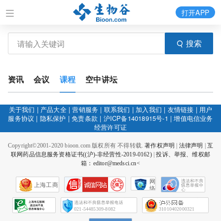
打开APP
搜索
资讯
会议
课程
空中讲坛
关于我们
|
产品大全
|
营销服务
|
联系我们
|
加入我们
|
友情链接
|
用户
服务协议
|
隐私保护
|
免责条款
|
沪ICP备14018915号-1
|
增值电信业务
经营许可证
Copyright©2001-2020 bioon.com 版权所有 不得转载.
著作权声明
|
法律声明
|
互
联网药品信息服务资格证书((沪)-非经营性-2019-0162)
|
投诉、举报、维权邮
箱：editor@medsci.cn<
网
上海工商
络
社
会
征
021-54485309-8082
31010402000321
信