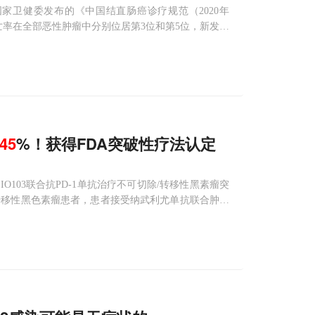
家卫健委发布的《中国结直肠癌诊疗规范（2020年
亡率在全部恶性肿瘤中分别位居第3位和第5位，新发病
发病率上升显着，多数患者在确诊时已属于中晚期。”由此
45
%！获得FDA突破性疗法认定
02和IO103联合抗PD-1单抗治疗不可切除/转移性黑素瘤突
0例转移性黑色素瘤患者，患者接受纳武利尤单抗联合肿瘤
疗，每2周注射一次IO102和IO1