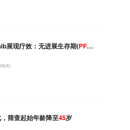
enib展现疗效：无进展生存期(
PFS
)达3.1年!
重抑制剂。
化，筛查起始年龄降至
45
岁