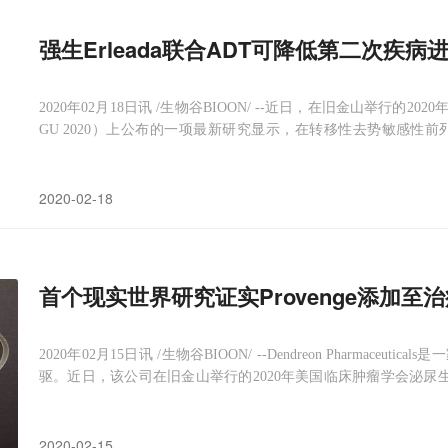
强生Erleada联合ADT可降低第二次疾病
2020年02月18日讯 /生物谷BIOON/ --近日，在旧金山举行的
GU 2020）上公布的一项最新研究显示，在转移性去势敏感性前列腺
（安森珂®，通用名：apalutamide，阿帕他胺）联合雄激素剥夺
2020-02-18
首个现实世界研究证实Provenge添加
2020年02月15日讯 /生物谷BIOON/ --Dendreon Pharma
驱。近日，该公司在旧金山举行的2020年美国临床肿瘤学会泌尿生殖
现实世界（real-world）研究数据。该研究调查了在现实世界治
2020-02-15