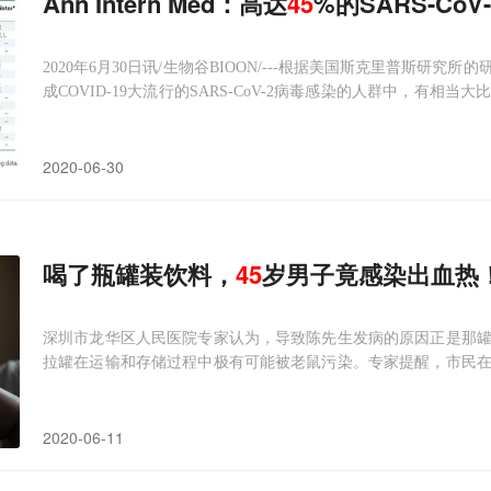
Ann Intern Med：高达
45
%的SARS-Co
2020年6月30日讯/生物谷BIOON/---根据美国斯克里普斯
成COVID-19大流行的SARS-CoV-2病毒感染的人群中，有
期发表在Annals of Internal Medicine期刊上，论文标题为“Prevalence 
2020-06-30
喝了瓶罐装饮料，
45
岁男子竟感染出血热
深圳市龙华区人民医院专家认为，导致陈先生发病的原因正是那
拉罐在运输和存储过程中极有可能被老鼠污染。专家提醒，市民
管。陈先生回忆，一周之前，工作间隙自己在便利店吃了一个便当
也没用吸管。”陈先生介绍，没过一会儿，他就开始
2020-06-11