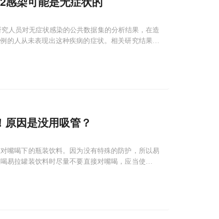
V-2感染可能是无症状的
研究所的研究人员对无症状感染的公共数据集的分析结果，在造
相当大比例的人从未表现出这种疾病的症状。相关研究结果近
of Asym
！原因是没用吸管？
罐对嘴喝下的瓶装饮料。因为没有特殊的防护，所以易
在喝易拉罐装饮料时尽量不要直接对嘴喝，应当使用吸
，又喝了一瓶冰镇罐装饮料。“当时就是擦了擦罐口，