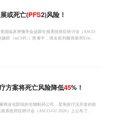
进展或死亡(
PFS
2)风险！
2020年美国临床肿瘤学会泌尿生殖系统癌症研讨会（ASCO-
癌（mCSPC）患者中，强生前列腺癌新药Erleada
疗法（ADT）治疗可降低第二次
至治疗方案将死亡风险降低
45
%！
ceuticals是一家商业化阶段的生物制药公司，是免疫疗法开发的前
系统癌症研讨会（ASCO-GU 2020）上公布了首个
疗环境中接受癌症治疗性疫苗