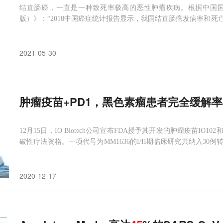
结直肠癌，一直是一种致死率极高的恶性肿瘤疾病。根据中国国
版）》：“2018中国癌症统计报告显示，我国结直肠癌发病率和死
例37.6万例，死亡病例19.1万例；城市远高于农村，且结肠癌
来看，进行定期筛查来预防和诊断
2021-05-30
肿瘤疫苗+PD1，黑色素瘤患者完全缓解率
12月15日，IO Biotech公司宣布FDA授予其开发的肿瘤疫苗IO1
破性疗法资格。一项代号为MM1636的I/II期临床研究共纳入3
疫苗IO102和IO103作为一线治疗。患者每2周接受1次纳武利尤单抗治
2020-12-17