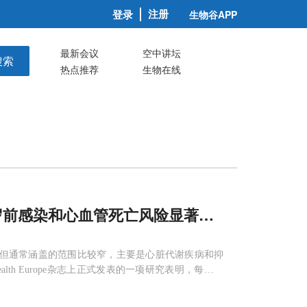
注册
登录
生物谷APP
最新会议
空中讲坛
搜索
热点推荐
生物在线
5岁前感染和心血管死亡风险显著增加
45
%和52
但通常涵盖的范围比较窄，主要是心脏代谢疾病和抑
 Health Europe杂志上正式发表的一项研究表明，每周工
52%有关，除此之外，糖尿病、