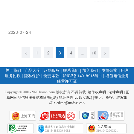
2023-07-24
<
1
2
3
4
...
10
>
关于我们
|
产品大全
|
营销服务
|
联系我们
|
加入我们
|
友情链接
|
用户
服务协议
|
隐私保护
|
免责条款
|
沪ICP备14018915号-1
|
增值电信业务
经营许可证
Copyright©2001-2020 bioon.com 版权所有 不得转载.
著作权声明
|
法律声明
|
互
联网药品信息服务资格证书((沪)-非经营性-2019-0162)
|
投诉、举报、维权邮
箱：editor@medsci.cn<
网
上海工商
络
社
会
征
021-54485309-8082
31010402000321