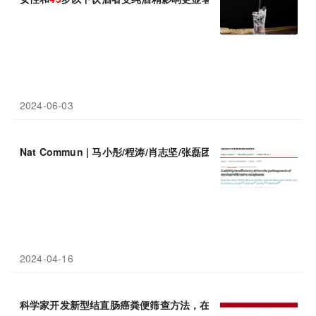
2024-06-03
Nat Commun | 马小彤/程涛/肖志坚/张磊团队首次揭示GADD
45
g
2024-04-16
科学家开发新型结直肠癌粪便筛查方法，在
45
到49岁人群中灵敏性