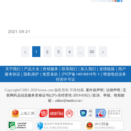
2021-09-21
<
1
2
3
4
...
30
>
关于我们
|
产品大全
|
营销服务
|
联系我们
|
加入我们
|
友情链接
|
用户
服务协议
|
隐私保护
|
免责条款
|
沪ICP备14018915号-1
|
增值电信业务
经营许可证
Copyright©2001-2020 bioon.com 版权所有 不得转载.
著作权声明
|
法律声明
|
互
联网药品信息服务资格证书((沪)-非经营性-2019-0162)
|
投诉、举报、维权邮
箱：editor@medsci.cn<
网
上海工商
络
社
会
征
021-54485309-8082
31010402000321