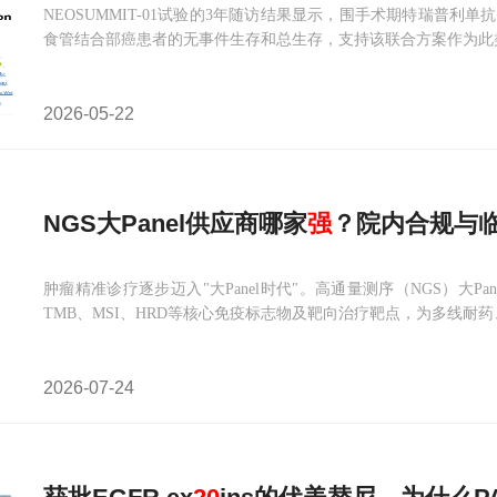
NEOSUMMIT-01试验的3年随访结果显示，围手术期特瑞普
食管结合部癌患者的无事件生存和总生存，支持该联合方案作为此
2026-05-22
NGS大Panel供应商哪家
强
？院内合规与
肿瘤精准诊疗逐步迈入"大Panel时代"。高通量测序（NGS）大
TMB、MSI、HRD等核心免疫标志物及靶向治疗靶点，为多线耐
2026-07-24