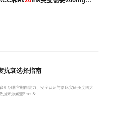
CC和ex
20
ins突变需要240mg？剂量-疗效
度抗衰选择指南
、多组织器官靶向能力、安全认证与临床实证强度四大
源涵盖Frost &