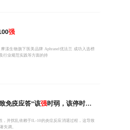
00
强
生物旗下医美品牌 Aphranel优法兰 成功入选榜
及行业规范实践等方面的持
致免疫应答“该
强
时弱，该停时
强
”
，并扰乱依赖于IL-10的炎症反应消退过程，这导致
显著失调。