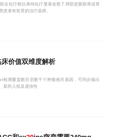
利单抗联合化疗相比单纯化疗显著改善了局部进展期胃或胃
类患者有前景的治疗选择。
临床价值双维度解析
Panel检测覆盖数百至数千个肿瘤相关基因，可同步输出
药、新药入组及遗传性