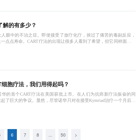
完全
 你了解的有多少？
众人眼中的不治之症。即使接受了放疗化疗，挨过了痛苦的毒副反应，
一点点寿命。CART疗法的出现让很多人看到了希望，但它同样面临着
入21世纪以来，“精准”成为了医疗行业追求的一大目标。无论是基因检
都显示出了对精准的极高要求。在癌症领域，CART疗法（嵌合抗原受
的出现亦是如此。2017 年以来，FDA先后批准两款CAR-T细胞治疗产
T细胞疗法，我们用得起吗？
诺华的首个CART疗法在美国获批上市。在人们为抗癌新疗法振奋的同
起了巨大的争议。显然，尽管诺华只对在接受Kymriad治疗一个月后出
取，但47.5万美元（折合人民币超过300万元）一个疗程的天价，仍足
而却步。然而，许多专业人士对这个“一次性治疗”的定价却并不惊讶，
高。比如英国国家健康与护理研究所（NICE）的研究人员表示，CAR-
5
6
7
8
...
50
>