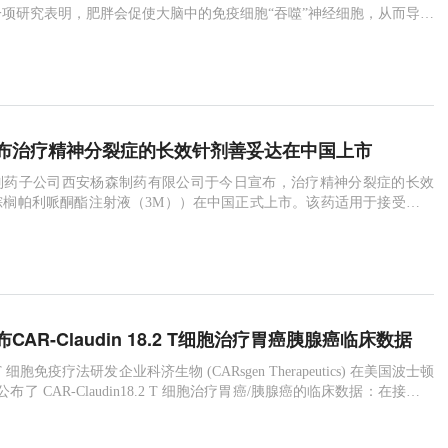
项研究表明，肥胖会促使大脑中的免疫细胞“吞噬”神经细胞，从而导致
下降！
布治疗精神分裂症的长效针剂善妥达在中国上市
制药子公司西安杨森制药有限公司于今日宣布，治疗精神分裂症的长效
棕榈帕利哌酮酯注射液（3M））在中国正式上市。该药适用于接受过善
帕利哌酮注射液（1个月剂型））至少4个月充分治疗的精神分裂症患
CAR-Claudin 18.2 T细胞治疗胃癌胰腺癌临床数据
T 细胞免疫疗法研发企业科济生物 (CARsgen Therapeutics) 在美国波士顿
会公布了 CAR-Claudin18.2 T 细胞治疗胃癌/胰腺癌的临床数据：在接受治
中，有8名患者出现不同程度肿瘤消退；特别是在一个经过改良的治疗亚
ECIST 1.1 标准，6名患者有5名达到客观缓解（其中1名待确认客观缓