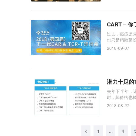
解），包括1名
CART –
过去，癌症是
也只是稍微延长
很多难题……步
2018-09-07
测还是靶向递药
体T细胞疗法）
品K
潜力十足的
去年下半年，
时，其价格也掀
现疗效的患者收
2018-08-27
以让大批患者望
甚至表示并不算
<
1
...
4