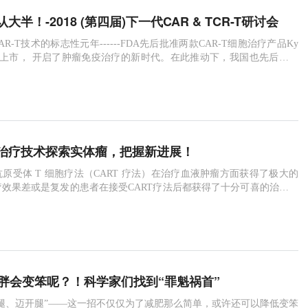
半！-2018 (第四届)下一代CAR & TCR-T研讨会
AR-T技术的标志性元年------FDA先后批准两款CAR-T细胞治疗产品Ky
scarta上市， 开启了肿瘤免疫治疗的新时代。在此推动下，我国也先后出台
，一个是2017年12月， 国家食品药品监督管理总局组织制定了《细胞
评价技术指导原则（试行）》， 另一个是2018年6月，中国食品药品检
关于《CA
细胞治疗技术探索实体瘤，把握新进展！
原受体 T 细胞疗法（CART 疗法）在治疗血液肿瘤方面获得了极大的
效果差或是复发的患者在接受CART疗法后都获得了十分可喜的治疗结
疗法的效果在实体瘤上则显得没有那么乐观，难道，这种疗法真的会止步
11月23-24日，由生物谷举办的2018第四届下一代 CAR&TCR-T研讨
！会中将邀请会议邀请苏州大学唐仲英血液学研究中心
：肥胖会变笨呢？！科学家们找到“罪魁祸首”
腿、迈开腿”——这一招不仅仅为了减肥那么简单，或许还可以降低变笨