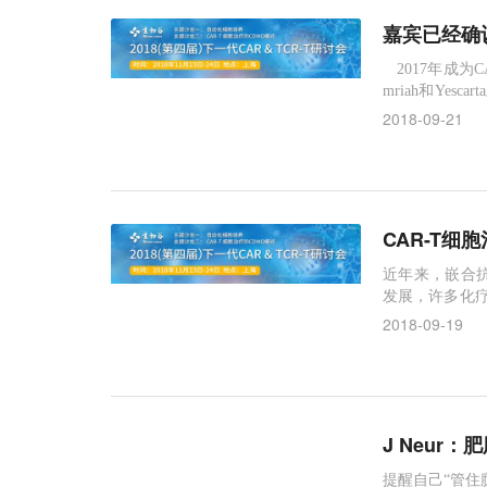
嘉宾已经确认大
2017年成为C
mriah和Ye
了两项重要政策
2018-09-21
治疗产品研究与
定研究院发布了
CAR-T
近年来，嵌合抗
发展，许多化疗
果。但CART
2018-09-19
于血液病领域吗？
会在上海召开
J Neur
提醒自己“管住