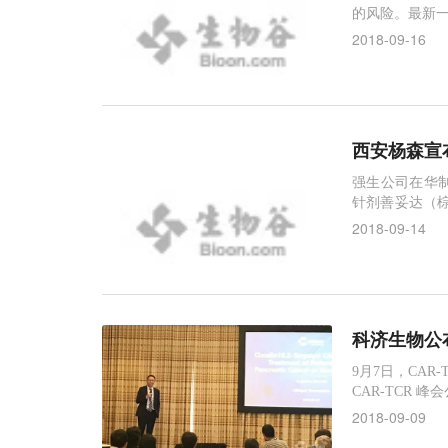
的风险。最新一
小鼠认知能力
2018-09-16
西安杨森宣
强生公司在华
针剂善妥达（
思达（棕榈酸
2018-09-14
者。
科济生物公布
9月7日，CAR-
CAR-TCR 峰
疗的12名患者
2018-09-09
组中，按照 R