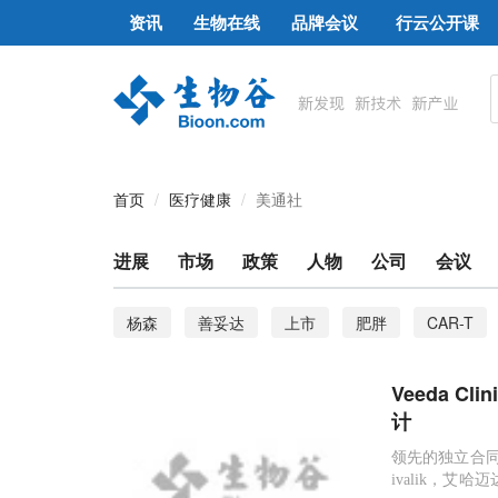
资讯
生物在线
品牌会议
行云公开课
首页
医疗健康
美通社
进展
市场
政策
人物
公司
会议
杨森
善妥达
上市
肥胖
CAR-T
胰腺癌
智力
T细胞 肿瘤 实体瘤
传播
Veeda C
cART
CART TCRT 免疫细胞
预防
Clin
计
领先的独立合同研究组织
ivalik，艾