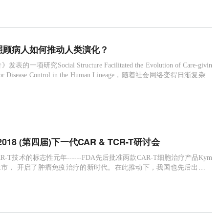
监管机构）进行的第二次审计，没有发现任何重大或关键缺陷。领先的独
a Clinical Research Pvt. Ltd.自豪宣布，其临床（
p：照顾病人如何推动人类演化？
项研究Social Structure Facilitated the Evolution of Care-givin
egy for Disease Control in the Human Lineage，随着社会网络变得日渐复杂，
的威胁不断增加，照顾病人可能使史前人类能够预防疾病传播。
18 (第四届)下一代CAR & TCR-T研讨会
AR-T技术的标志性元年------FDA先后批准两款CAR-T细胞治疗产品Kym
carta上市， 开启了肿瘤免疫治疗的新时代。在此推动下，我国也先后出台了
一个是2017年12月， 国家食品药品监督管理总局组织制定了《细胞治
价技术指导原则（试行）》， 另一个是2018年6月，中国食品药品检定
于《CAR-T细胞治