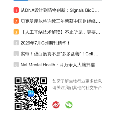
从DNA设计到药物创新：Signals BioDesign如何重塑分子生物学研发生态！
1
贝克曼库尔特连续三年荣获中国财经峰会三项大奖！
2
【人工耳蜗技术解读】不止听见，更要听见未来 ---- 智能耳蜗，开启人工耳蜗技术新纪元！
3
2026年7月Cell期刊精华！
4
实锤！蛋白质真不是"多多益善"！Cell Press Blue：适度限蛋白，反而拉长健康寿命！
5
Nat Mental Health：两万余人大脑扫描刷新抑郁脑科学认知！抑郁不只是情绪病，视觉、运动脑区同步受损！
6
如需了解生物行业更多信息
请关注我们其他的社交平台