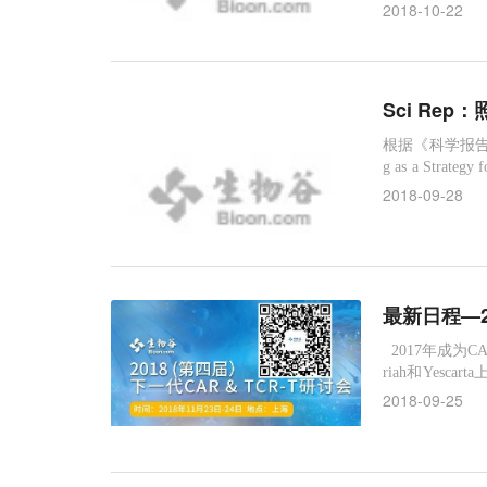
A（马来西亚
2018-10-22
立合同研究组织Veed
Sci Re
根据《科学报告》发表的一
g as a Strat
社会传播疾病
2018-09-28
最新日程—20
2017年成为C
riah和Yes
两项重要政策，
2018-09-25
疗产品研究与评
研究院发布了关