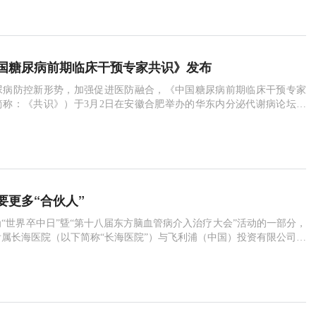
办。20多位中国专家和特邀国际嘉宾与五个会场600多名现场参会嘉宾
国糖尿病前期临床干预专家共识》发布
尿病防控新形势，加强促进医防融合，《中国糖尿病前期临床干预专家
简称：《共识》）于3月2日在安徽合肥举办的华东内分泌代谢病论坛上
共识》由中国人民解放军总医院母义明教授和南京大学医学院附属鼓楼
授牵头，拜耳医药保健有限公司支持，由中华医学会内分泌学分会、中
病学分会以及中国人民解放军医学会内分泌学专业学会富有基层糖尿病
的专家组成“共
要更多“合伙人”
作为“世界卒中日”曁“第十八届东方脑血管病介入治疗大会”活动的一部分，
属长海医院（以下简称“长海医院”）与飞利浦（中国）投资有限公司，
伴，在长海医院临床神经医学中心举行了“卒中疾病全程关护”媒体宣传
过媒体宣传的力量，积极响应“世界卒中日”宣言着重阐述的六项主要目
调动各界力量预防卒中，把预防卒中和预防心血管病、认知障碍的工作