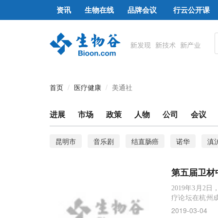
资讯
生物在线
品牌会议
行云公开课
首页
医疗健康
美通社
进展
市场
政策
人物
公司
会议
昆明市
音乐剧
结直肠癌
诺华
滇
清除牛病毒性腹泻
助力上海发展
史赛克
第五届卫材
世界中风日
美年健康
健康消费升级
卫
2019年3月
疗论坛在杭州
场与分会场直播
2019-03-04
年3月2日，由