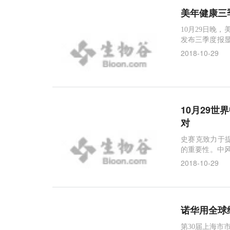
美年健康三
10月29日晚，
发布三季度报显
比上年同期增长4
2018-10-29
健康公告，公
医药分析报告
10月29
对
史赛克致力于
的重要性。中风
500万人会永
2018-10-29
中风前，身体
遗症的风险。通
诺华用全球
第30届上海市