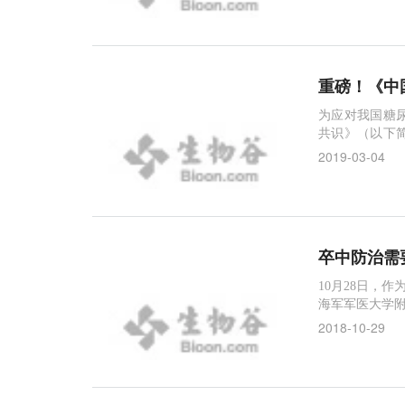
坛在杭州成功举
共同
重磅！《中
为应对我国糖
共识》（以下
隆重发布。《
2019-03-04
医院朱大龙教
华医学会糖尿
工作、教育经验
卒中防治需
10月28日，
海军军医大学附
作为共创合作伙
2018-10-29
日活动，旨在通
标，即：充分
结合