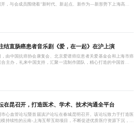
召开，与会成员围绕着“新时代、新起点、新作为—新形势下上海高水平
纷纷直抒己见，建言献策。会议（图片来源：上海日报摄影师董俊）" b
" alt="第30届上海市市长国际企业家咨询会议（图片来源：上海日报摄影师董
le" src="https:/
注结直肠癌患者音乐剧《爱，在一起》在沪上演
月26日，由中国抗癌协会康复会、北京爱谱癌症患者关爱基金会和上海市癌
联合主办，礼来中国支持，汇聚一流制作团队，精心打造的中国首部关
患者的音乐剧《爱 • 在一起》在沪上演。《爱 • 在一起》是一部讲述结
命故事的原创音乐剧，该剧旨在鼓舞广大的结直肠舞患者面对癌症，积
放弃；向患者传递希望、勇气和力量，用爱点燃生命之光；同时呼吁全
坛在昆召开，打造医术、学术、技术沟通全平台
昆明市心血管论坛暨首届滇沪论坛在春城昆明召开。该论坛致力于打造医
规模持续性的云南-上海互帮互助项目，不断促进优质医疗资源下沉，推
技术沟通，架起心血管疾病创新治疗桥梁，为更多云南患者提供生
波士顿科学参与本次滇沪论坛，共筑医学平台搭建，促进两地学术交流和