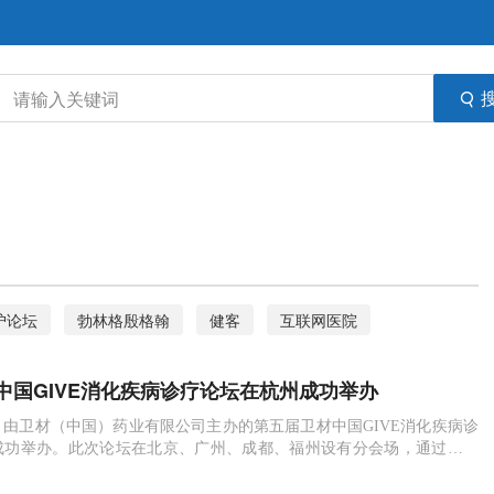
沪论坛
勃林格殷格翰
健客
互联网医院
糖尿病
指南
消化疾病
卒中防治
飞利浦
中国GIVE消化疾病诊疗论坛在杭州成功举办
材中国
2日，由卫材（中国）药业有限公司主办的第五届卫材中国GIVE消化疾病诊
成功举办。此次论坛在北京、广州、成都、福州设有分会场，通过主会
分享和多地专家研讨互动的模式，开展相应的学术分享和讨论。2019
卫材（中国）药业有限公司主办的第五届卫材中国GIVE消化疾病诊疗论