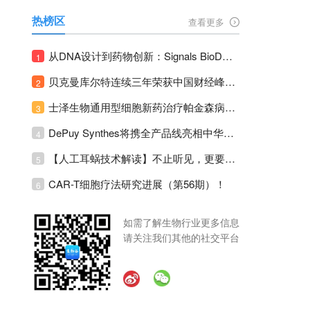
热榜区
查看更多
从DNA设计到药物创新：Signals BioDesign如何重塑分子生物学研发生态！
1
贝克曼库尔特连续三年荣获中国财经峰会三项大奖！
2
士泽生物通用型细胞新药治疗帕金森病注册临床II期全部入组完成！
3
DePuy Synthes将携全产品线亮相中华医学会运动医疗分会大会，加码布局中国运动医学创新赛道！
4
【人工耳蜗技术解读】不止听见，更要听见未来 ---- 智能耳蜗，开启人工耳蜗技术新纪元！
5
CAR-T细胞疗法研究进展（第56期）！
6
如需了解生物行业更多信息
请关注我们其他的社交平台