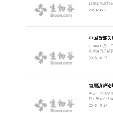
日在上海成功
对外开放”主题
2018-10-29
order="0
俊）" align="midd
中国首部关
2018年10
症康复俱乐部
注结直肠癌晚期
2018-10-28
直肠癌患者生
极治疗，永不
社会给予结直
首届滇沪论
今天，2018
疗系统首个大
动学术交流与
2018-10-27
命“心”机遇。