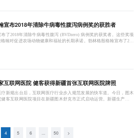
，2018昆明市心血管论坛暨首届滇沪论坛在昆明召开。该论坛致力于
首个大规
翰宣布2018年清除牛病毒性腹泻病例奖的获胜者
了2018年清除牛病毒性腹泻 (BVDzero) 病例奖的获奖者。这些奖项
格翰对促进农场动物健康和福祉的长期承诺。勃林格殷格翰宣布了201
性腹泻 (BVDzero) 病例奖的获奖者。这些奖项反映了勃林格殷格翰对促
康和福祉的长期承诺。“牛病毒性腹泻病毒是牛群中最常见的疾病之一，
造成伤害，并对畜牧业造成巨大经济损失。我们的目标是改变现
家互联网医院 健客获得新疆首张互联网医院牌照
医疗新规出台后，互联网医疗行业步入规范发展的快车道。今日，图木
院健客互联网医院项目在新疆图木舒克市正式启动运营。新疆生产建设
木舒克市卫生局向图木舒克市人民医院健客互联网医院颁发了《医疗机
》，这是全疆第一家拿到互联网医院执业许可的医疗机构，意味着新疆
新疆生产建设兵团第三师图木舒克市卫生局向图木
院健客互联
4
5
6
...
50
>