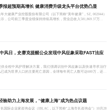
季报超预期高增长 健康消费升级龙头平台优势凸显
美年大健康产业控股股份有限公司（以下简称“美年健康”，SZ, 002044）
示，公司前三季度业绩保持持续高增长，营业总收入581,869.37万元，
3.04%，净利润41,387.31万元，比上年同期增长68.18%。同期，美年
司3亿—5亿人民币的股份回购计划已获得当日董事会审议通过。太平洋
指出，美年健康之所以业绩持续强劲增长，
世界中风日，史赛克提醒公众发现中风征象采取FAST法应
提供全程中风护理解决方案，我们强调识别中风征象以及快速寻求治疗
已成为世界人口的主要死亡原因，全球每年死亡人数可达600万，还有
久性残废。1发生脑中风时，大脑每分钟会有190万个神经元丢失，而发生
会发出警报。我们必须了解中风前的征象，即时采取治疗，降低发生后
过 FAST 法识别脑中风中风发作前，会有一些常见的征象，即“FAS
经验助力上海发展，“健康上海”成为热点议题
市长国际企业家咨询会议（IBLAC，以下简称“上海市长咨询会”）10月28