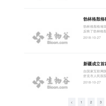
技术进步。今天
打造医疗系统
勃林格殷格
勃林格殷格翰宣布
反映了勃林格殷
8年清除牛病毒
2018-10-27
进农场动物健
会对感染动物
新疆成立首
自国家互联网
舒克市人民医
兵团第三师图
2018-10-27
构执业许可证
首家互联网医院在当天正式成立。 
舒克市人民医
<
1
2
3