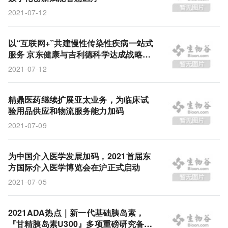
2021-07-12
以“互联网+”共建慢性传染性疾病一站式
服务 京东健康与吉利德科学达成战略合
作
2021-07-12
精鼎医药继续扩展亚太业务，为临床试
验用品供应和物流服务能力加码
2021-07-09
为中国介入医学发展加码，2021首届东
方国际介入医学博览会在沪正式启动
2021-07-05
2021ADA热点｜新一代基础胰岛素，
『甘精胰岛素U300』多项重磅研究备受