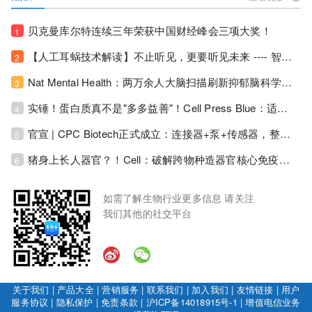
贝克曼库尔特连续三年荣获中国财经峰会三项大奖！
1
【人工耳蜗技术解读】不止听见，更要听见未来 ---- 智能耳蜗，开启人工耳蜗技术新纪元！
2
Nat Mental Health：两万余人大脑扫描刷新抑郁脑科学认知！抑郁不只是情绪病，视觉、运动脑区同步受损！
3
实锤！蛋白质真不是"多多益善"！Cell Press Blue：适度限蛋白，反而拉长健康寿命！
4
官宣 | CPC Biotech正式成立：连接器+泵+传感器，整合生物制药流体管理解决方案！
5
猪身上长人器官？！Cell：破解跨物种造器官核心免疫关卡！全新异种吞噬机制打通人体器官培育赛道！
6
如需了解生物行业更多信息 请关注
我们其他的社交平台
关于我们
|
产品大全
|
营销服务
|
联系我们
|
加入我们
|
友情链接
|
用户
服务协议
|
隐私保护
|
免责条款
|
沪ICP备14018915号-1
|
增值电信业务