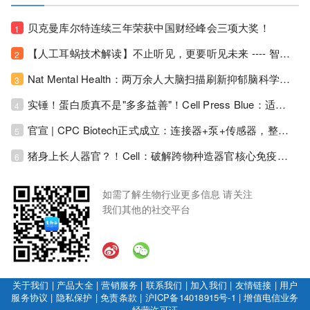
贝克曼库尔特连续三年荣获中国财经峰会三项大奖！
1
【人工耳蜗技术解读】不止听见，更要听见未来 ---- 智能耳蜗，开启人工耳蜗技术新纪元！
2
Nat Mental Health：两万余人大脑扫描刷新抑郁脑科学认知！抑郁不只是情绪病，视觉、运动脑区同步受损！
3
实锤！蛋白质真不是"多多益善"！Cell Press Blue：适度限蛋白，反而拉长健康寿命！
4
官宣 | CPC Biotech正式成立：连接器+泵+传感器，整合生物制药流体管理解决方案！
5
猪身上长人器官？！Cell：破解跨物种造器官核心免疫关卡！全新异种吞噬机制打通人体器官培育赛道！
6
如需了解生物行业更多信息 请关注
我们其他的社交平台
关于我们
|
产品大全
|
营销服务
|
联系我们
|
加入我们
|
友情链接
|
用户
服务协议
|
隐私保护
|
免责条款
|
沪ICP备14018915号-1
|
增值电信业务
经营许可证