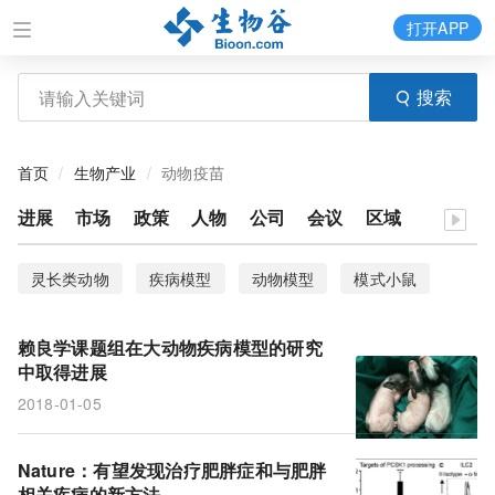
打开APP
搜索
首页
生物产业
动物疫苗
进展
市场
政策
人物
公司
会议
区域
灵长类动物
疾病模型
动物模型
模式小鼠
线虫
模式动物
斑马鱼
果蝇
微流控
赖良学课题组在大动物疾病模型的研究
化学反应器
噬菌体
动物疫苗
病毒
蚊子
中取得进展
2018-01-05
乙肝
生物化学
抗体质量
多克隆抗体
单克隆抗体
免疫原
抗体特异性
抗体验证
Nature：有望发现治疗肥胖症和与肥胖
相关疾病的新方法