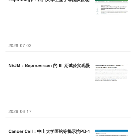
2026-07-03
NEJM：Bepirovirsen 的 III 期试验实现慢性
乙肝
功能性治愈——2
2026-06-17
Cancer Cell：中山大学匡铭等揭示抗PD-1治疗与
乙肝
病毒体液免