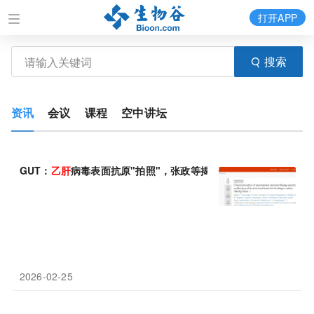
打开APP
搜索
资讯
会议
课程
空中讲坛
GUT：
乙肝
病毒表面抗原"拍照"，张政等揭示
乙肝
病毒HBsAg特
2026-02-25