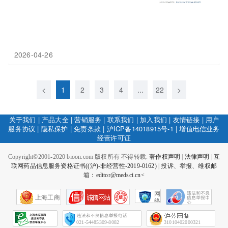
2026-04-26
<
1
2
3
4
...
22
>
关于我们
|
产品大全
|
营销服务
|
联系我们
|
加入我们
|
友情链接
|
用户
服务协议
|
隐私保护
|
免责条款
|
沪ICP备14018915号-1
|
增值电信业务
经营许可证
Copyright©2001-2020 bioon.com 版权所有 不得转载.
著作权声明
|
法律声明
|
互
联网药品信息服务资格证书((沪)-非经营性-2019-0162)
|
投诉、举报、维权邮
箱：editor@medsci.cn<
网
上海工商
络
社
会
征
021-54485309-8082
31010402000321