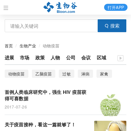
打开APP
搜索
首页
生物产业
动物疫苗
进展
市场
政策
人物
公司
会议
区域
动物疫苗
乙脑疫苗
过敏
淋病
家禽
Tdap疫苗
孕期接种
动物模型
疫苗接种
首例人类临床研究中，强生 HIV 疫苗获
人类临床
政策
丙肝疫苗
HIV 疫苗
H7N9
得可喜数据
2017-07-26
关于疫苗接种，看这一篇就够了！