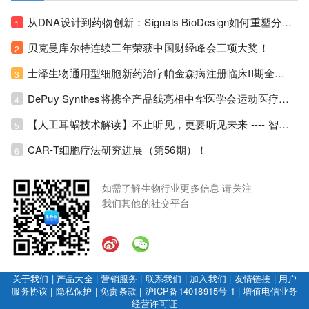
从DNA设计到药物创新：Signals BioDesign如何重塑分子生物学研发生态！
1
贝克曼库尔特连续三年荣获中国财经峰会三项大奖！
2
士泽生物通用型细胞新药治疗帕金森病注册临床II期全部入组完成！
3
DePuy Synthes将携全产品线亮相中华医学会运动医疗分会大会，加码布局中国运动医学创新赛道！
4
【人工耳蜗技术解读】不止听见，更要听见未来 ---- 智能耳蜗，开启人工耳蜗技术新纪元！
5
CAR-T细胞疗法研究进展（第56期）！
6
如需了解生物行业更多信息 请关注
我们其他的社交平台
关于我们
|
产品大全
|
营销服务
|
联系我们
|
加入我们
|
友情链接
|
用户
服务协议
|
隐私保护
|
免责条款
|
沪ICP备14018915号-1
|
增值电信业务
经营许可证