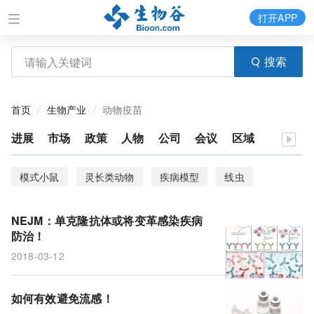
打开APP
搜索
首页
生物产业
动物疫苗
进展
市场
政策
人物
公司
会议
区域
模式小鼠
灵长类动物
疾病模型
线虫
果蝇
模式动物
斑马鱼
动物模型
流感
NEJM：单克隆抗体或将变革感染疾病
纳米疫苗
心脏斌
流感病毒
感染疾病
防治！
2018-03-12
单克隆抗体
疫苗
如何有效避免流感！