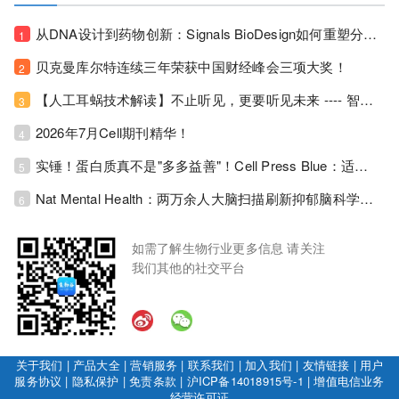
从DNA设计到药物创新：Signals BioDesign如何重塑分子生物学研发生态！
1
贝克曼库尔特连续三年荣获中国财经峰会三项大奖！
2
【人工耳蜗技术解读】不止听见，更要听见未来 ---- 智能耳蜗，开启人工耳蜗技术新纪元！
3
2026年7月Cell期刊精华！
4
实锤！蛋白质真不是"多多益善"！Cell Press Blue：适度限蛋白，反而拉长健康寿命！
5
Nat Mental Health：两万余人大脑扫描刷新抑郁脑科学认知！抑郁不只是情绪病，视觉、运动脑区同步受损！
6
如需了解生物行业更多信息 请关注
我们其他的社交平台
关于我们
|
产品大全
|
营销服务
|
联系我们
|
加入我们
|
友情链接
|
用户
服务协议
|
隐私保护
|
免责条款
|
沪ICP备14018915号-1
|
增值电信业务
经营许可证