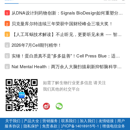
从DNA设计到药物创新：Signals BioDesign如何重塑分子生物学研发生态！
1
贝克曼库尔特连续三年荣获中国财经峰会三项大奖！
2
【人工耳蜗技术解读】不止听见，更要听见未来 ---- 智能耳蜗，开启人工耳蜗技术新纪元！
3
2026年7月Cell期刊精华！
4
实锤！蛋白质真不是"多多益善"！Cell Press Blue：适度限蛋白，反而拉长健康寿命！
5
Nat Mental Health：两万余人大脑扫描刷新抑郁脑科学认知！抑郁不只是情绪病，视觉、运动脑区同步受损！
6
如需了解生物行业更多信息 请关注
我们其他的社交平台
关于我们
|
产品大全
|
营销服务
|
联系我们
|
加入我们
|
友情链接
|
用户
服务协议
|
隐私保护
|
免责条款
|
沪ICP备14018915号-1
|
增值电信业务