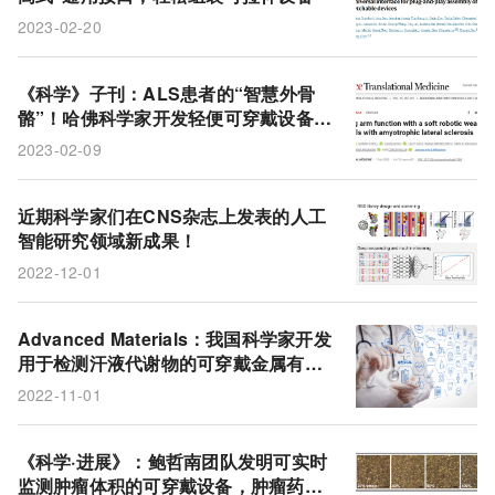
2023-02-20
《科学》子刊：ALS患者的“智慧外骨
骼”！哈佛科学家开发轻便可穿戴设备，
协助ALS患者恢复上肢功能，穿戴负担
2023-02-09
单侧仅150g
近期科学家们在CNS杂志上发表的人工
智能研究领域新成果！
2022-12-01
Advanced Materials：我国科学家开发
用于检测汗液代谢物的可穿戴金属有机
框架传感器
2022-11-01
《科学·进展》：鲍哲南团队发明可实时
监测肿瘤体积的可穿戴设备，肿瘤药物