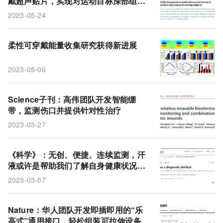
戴超声贴片，实现对运动目标深部组织
的长期监测
2023-05-24
柔性可穿戴能量收集研究获得新进展
2023-05-06
Science子刊：高伟团队开发智能绷
带，监测伤口并提供针对性治疗
2023-03-27
《科学》：无创、便捷、连续监测，汗
液或许是帮助我们了解自身健康状况的
最好载体
2023-03-07
Nature：华人团队开发即插即用的“乐
高式”通用接口，轻松组装可拉伸设备