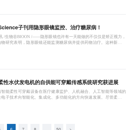
中寻找特定的抗体。到目前为止，
cience子刊用隐形眼镜监控、治疗糖尿病！
4日讯 /生物谷BIOON /——隐形眼镜也许有一天能做的不仅仅是矫正视力，
动物研究表明，隐形眼镜还能监测糖尿病并提供药物治疗。这种新型隐
目的是检测血糖水平，并将药物输送到眼睛，可能用于治疗糖尿病相关
尿病视网膜病变。在兔子身上试验后，科学家们发现这种新镜片在两方
可能听起来像科幻小说，但研究人员指出，
柔性水伏发电机的自供能可穿戴传感系统研究获进展
着智能柔性可穿戴设备在医疗健康监护、人机融合、人工智能等领域的
性电子技术向智能化、集成化、多功能化的方向快速发展。尽管柔性电
功耗方面取得了重要进展，但能源的供给和消耗依然是柔性电子发展最
素，研究开发基于新型能源高效采集的自主式供电柔性传感器成为柔性
研究方向。众所周知，地球表面70％以上都被天然水体
5
6
7
8
...
50
>