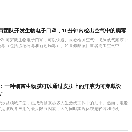
寅团队开发生物电子口罩，10分钟内检出空气中的病毒
一种可穿戴生物电子口罩，可以快速、灵敏检测空气中飞沫或气溶胶中
病毒（包括流感病毒和新冠病毒）。如果佩戴该口罩者周围空气中存在
以在10分钟内通过移动设备提醒佩戴者。
e子刊：一种细菌生物膜可以通过皮肤上的汗液为可穿戴设
”
于涉及领域广泛，已成为越来越多人生活或工作中的助手。然而，电源
直是该设备应用的最大限制因素，因为同时实现体积超轻薄和待机时间
可能完成的任务。