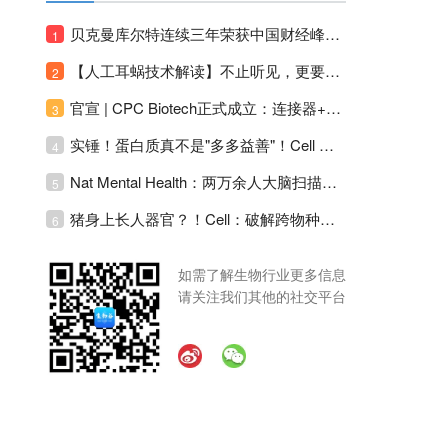
贝克曼库尔特连续三年荣获中国财经峰会三项大奖！
1
【人工耳蜗技术解读】不止听见，更要听见未来 ---- 智能耳蜗，开启人工耳蜗技术新纪元！
2
官宣 | CPC Biotech正式成立：连接器+泵+传感器，整合生物制药流体管理解决方案！
3
实锤！蛋白质真不是"多多益善"！Cell Press Blue：适度限蛋白，反而拉长健康寿命！
4
Nat Mental Health：两万余人大脑扫描刷新抑郁脑科学认知！抑郁不只是情绪病，视觉、运动脑区同步受损！
5
猪身上长人器官？！Cell：破解跨物种造器官核心免疫关卡！全新异种吞噬机制打通人体器官培育赛道！
6
如需了解生物行业更多信息
请关注我们其他的社交平台