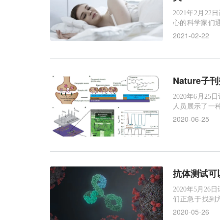
2021年2月2
心的科学家们通
行分析表明，
2021-02-22
郁的风险。相关研究
Natur
2020年6月25日
人员展示了一
的突触--神经
2020-06-25
将9个人工突
在6月
抗体测试可以
2020年5月2
们正急于找到方
人。这种想法
2020-05-26
济，而不必担