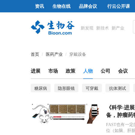
资讯
生物在线
品牌会议
行云公开课
首页
医药产业
穿戴设备
进展
市场
政策
人物
公司
会议
糖尿病
隐形眼镜
可穿戴
抗体测试
《科学·进
备，肿瘤药
FAST也有一
位（如脑、肝脏