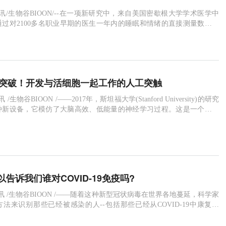
2日讯/生物谷BIOON/--在一项新研究中，来自美国密歇根大学学术医学中
过对2100多名职业早期的医生一年内的睡眠和情绪的直接测量数据进
不规律的睡眠与整体睡眠时间不足或经常熬夜一样，会增加个体长期抑
结果发表在近期的npj Digital Medicine期刊上。
e子刊突破！开发与活细胞一起工作的人工突触
讯 /生物谷BIOON /——2017年，斯坦福大学(Stanford University)的研究
种新设备，它模仿了大脑高效、低能量的神经学习过程。这是一个人造
递质在神经元之间传递信息的间隙--由有机材料制成。2019年，研究人员
触组装成阵列，表明它们可以同时被编程来模仿大脑的并行操作。现在，
告诉我们谁对COVID-19免疫吗?
6日讯 /生物谷BIOON /——随着这种新型冠状病毒在世界各地蔓延，科学家
法来识别那些已经被感染的人--包括那些已经从COVID-19中康复的
认为，这些人可能对这种致命病毒有免疫力，理论上可以帮助重启经
心再次感染。这个谜题的一个关键部分是推出所谓的血清学测试，即在