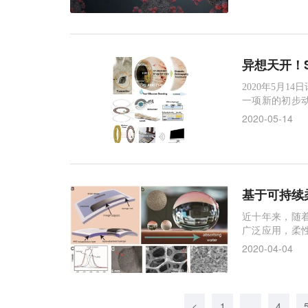
一个人的血液
异想天开！S
2020年5月1
一项新的初步
形眼镜的设计
2020-05-14
的眼病，即糖
面都有效。这
基于可持续
近十年来，随
广泛应用，柔
子器件在降低
2020-04-04
关键的限制因
智能电子的重要
<
1
...
4