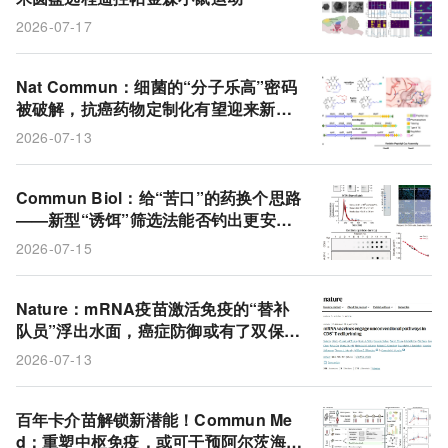
2026-07-17
Nat Commun：细菌的“分子乐高”密码
被破解，抗癌药物定制化有望迎来新纪
元
2026-07-13
Commun Biol：给“苦口”的药换个思路
——新型“诱饵”筛选法能否钓出更安全
的止痛药？
2026-07-15
Nature：mRNA疫苗激活免疫的“替补
队员”浮出水面，癌症防御或有了双保
险！
2026-07-13
百年卡介苗解锁新潜能！Commun Me
d：重塑中枢免疫，或可干预阿尔茨海默