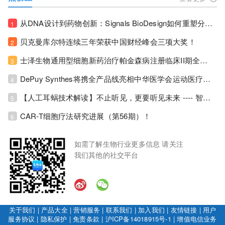
从DNA设计到药物创新：Signals BioDesign如何重塑分子生物学研发生态！
1
贝克曼库尔特连续三年荣获中国财经峰会三项大奖！
2
士泽生物通用型细胞新药治疗帕金森病注册临床II期全部入组完成！
3
DePuy Synthes将携全产品线亮相中华医学会运动医疗分会大会，加码布局中国运动医学创新赛道！
4
【人工耳蜗技术解读】不止听见，更要听见未来 ---- 智能耳蜗，开启人工耳蜗技术新纪元！
5
CAR-T细胞疗法研究进展（第56期）！
6
如需了解生物行业更多信息 请关注
我们其他的社交平台
关于我们
|
产品大全
|
营销服务
|
联系我们
|
加入我们
|
友情链接
|
用户
服务协议
|
隐私保护
|
免责条款
|
沪ICP备14018915号-1
|
增值电信业务