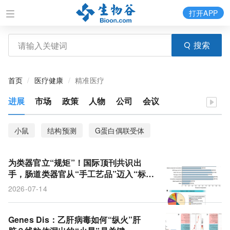
打开APP
搜索
首页
医疗健康
精准医疗
进展
市场
政策
人物
公司
会议
小鼠
结构预测
G蛋白偶联受体
μ-阿片受体激动剂
菌株改造
罗米地辛
为类器官立“规矩”！国际顶刊共识出
脑部刺激
纳米圆盘
癌症
EV-SELEX
手，肠道类器官从“手工艺品”迈入“标准
化工业化”时代
2026-07-14
核酸适配体
免疫细胞
阿尔茨海默病
临床试验
cDC1
mRNA疫苗
神经元
树突状细胞
Genes Dis：乙肝病毒如何“纵火”肝