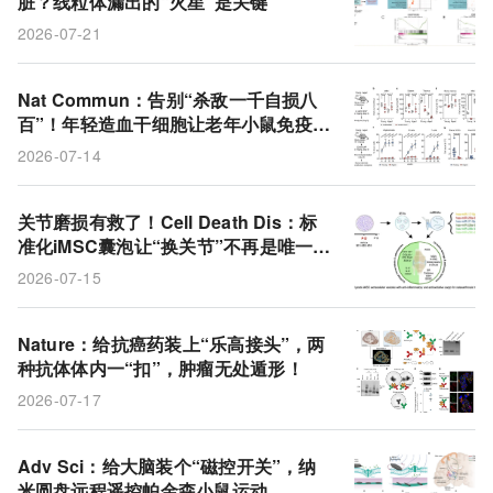
脏？线粒体漏出的“火星”是关键
小鼠模型
卡介苗
磁场
转录因子
活性氧
2026-07-21
动物模型
线粒体
乙肝病毒
敏感性试验
标准化
类器官
衰老
造血干细胞
Nat Commun：告别“杀敌一千自损八
百”！年轻造血干细胞让老年小鼠免疫恢
靶向抗体
肿瘤模型
EGFR受体
微小RNA
复活力
2026-07-14
骨关节炎
细胞外囊泡
干细胞疗法
细胞外基质
关节磨损有救了！Cell Death Dis：标
准化iMSC囊泡让“换关节”不再是唯一终
点
2026-07-15
Nature：给抗癌药装上“乐高接头”，两
种抗体体内一“扣”，肿瘤无处遁形！
2026-07-17
Adv Sci：给大脑装个“磁控开关”，纳
米圆盘远程遥控帕金森小鼠运动