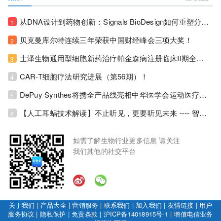
从DNA设计到药物创新：Signals BioDesign如何重塑分子生物学研发生态！
1
贝克曼库尔特连续三年荣获中国财经峰会三项大奖！
2
士泽生物通用型细胞新药治疗帕金森病注册临床II期全部入组完成！
3
CAR-T细胞疗法研究进展（第56期）！
4
DePuy Synthes将携全产品线亮相中华医学会运动医疗分会大会，加码布局中国运动医学创新赛道！
5
【人工耳蜗技术解读】不止听见，更要听见未来 ---- 智能耳蜗，开启人工耳蜗技术新纪元！
6
如需了解生物行业更多信息 请关注
我们其他的社交平台
关于我们
|
产品大全
|
营销服务
|
联系我们
|
加入我们
|
友情链接
|
用户
服务协议
|
隐私保护
|
免责条款
|
沪ICP备14018915号-1
|
增值电信业务