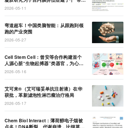
管”的微型模型
2026-05-11
弯道超车！中国类脑智能：从跟跑到领
跑的产业突围
2026-05-27
Cell Stem Cell：曾安等合作构建首个
人源心脏“生物起搏器”类器官，为心律
不齐研究提供新模型
2026-05-16
艾可来®（艾可瑞妥单抗注射液）在华
获批，革新滤泡性淋巴瘤治疗格局
2026-05-17
Chem Biol Interact：薄荷醇电子烟被
点名！DNA断裂、代谢崩溃，比烟草味