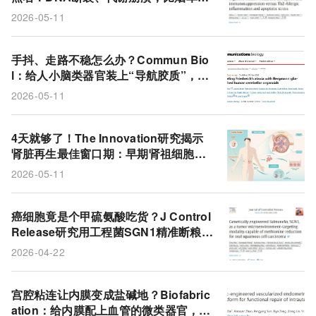
更狠
2026-05-11
手抖、走路不稳怎么办？Commun Bio
l‌：给人小脑类器官装上“导航胶质”，弗
里德赖希共济失调表型可被逆转
2026-05-11
4天就够了！The Innovation研究揭示
肾脏再生最佳窗口期：早期肾祖细胞移
植效果远超成熟类器官
2026-05-11
癌细胞竟是个甲硫氨酸吃货？J Control
Release研究用工程菌SGN1精准断粮，
口腔鳞癌饿到没脾气
2026-04-22
宫腔粘连让内膜变成盐碱地？Biofabric
ation：给内膜配上血管的微类器官，重