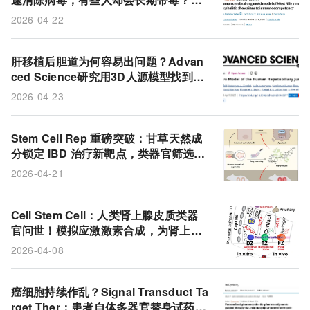
肠道类器官
炎症
ure Communications揭示西尼罗脑炎
2026-04-22
的两条感染路径
肝移植后胆道为何容易出问题？Advan
ced Science研究用3D人源模型找到双
重打击真相
2026-04-23
Stem Cell Rep 重磅突破：甘草天然成
分锁定 IBD 治疗新靶点，类器官筛选破
解临床研发困局
2026-04-21
Cell Stem Cell：人类肾上腺皮质类器
官问世！模拟应激激素合成，为肾上腺
功能不全提供再生疗法新希望
2026-04-08
癌细胞持续作乱？Signal Transduct Ta
rget Ther：患者自体多器官替身试药为