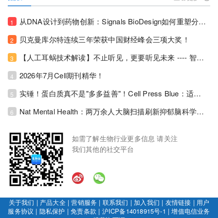
从DNA设计到药物创新：Signals BioDesign如何重塑分子生物学研发生态！
1
贝克曼库尔特连续三年荣获中国财经峰会三项大奖！
2
【人工耳蜗技术解读】不止听见，更要听见未来 ---- 智能耳蜗，开启人工耳蜗技术新纪元！
3
2026年7月Cell期刊精华！
4
实锤！蛋白质真不是"多多益善"！Cell Press Blue：适度限蛋白，反而拉长健康寿命！
5
Nat Mental Health：两万余人大脑扫描刷新抑郁脑科学认知！抑郁不只是情绪病，视觉、运动脑区同步受损！
6
如需了解生物行业更多信息 请关注
我们其他的社交平台
关于我们
|
产品大全
|
营销服务
|
联系我们
|
加入我们
|
友情链接
|
用户
服务协议
|
隐私保护
|
免责条款
|
沪ICP备14018915号-1
|
增值电信业务