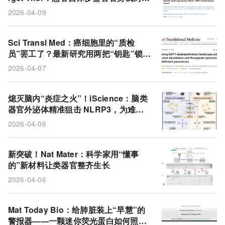
NF1突变乳腺癌选出最佳联合方案
2026-04-09
Sci Transl Med：癌细胞里的“质检
员”罢工了？最新研究用两把“钥匙”锁住
四种恶性癌症！
2026-04-07
熄灭脑内“炎症之火”！iScience：脑类
器官外泌体精准狙击 NLRP3，为难治
性抑郁症带来新曙光
2026-04-06
新突破！Nat Mater：科学家用“懂事
的”新材料让类器官整齐生长
2026-04-06
Mat Today Bio：给肺脏装上“早慧”的
警报器——一颗迷你荧光蛋白如何照亮