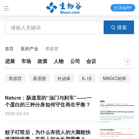
打开APP
搜索
首页
医药产业
类器官
进展
市场
政策
人物
公司
会议
类器官
基质胶
外泌体
IL-1β
MAGIC矩阵
疾病建模
迷你肺
人类诱导多能干细胞
Nature：肠道里的“油门与刹车”——一
G3BP1
基底细胞
星形胶质细胞
泛素化修饰
个蛋白的三种分身如何守住再生平衡？
2026-04-24
干细胞
caspase-5
肠道屏障
炎症性肠病
细胞死亡
肿瘤坏死因子
BAP1
恶性肿瘤
蚊子叮咬后，为什么有些人的大脑能快
速清除病毒，有些人却会长期带毒？Nat