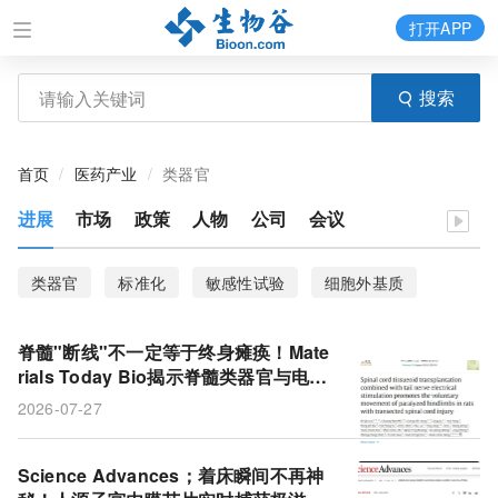
打开APP
搜索
首页
医药产业
类器官
进展
市场
政策
人物
公司
会议
类器官
标准化
敏感性试验
细胞外基质
脊髓"断线"不一定等于终身瘫痪！Mate
rials Today Bio揭示脊髓类器官与电刺
激的协同修复奥秘
2026-07-27
Science Advances；着床瞬间不再神