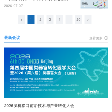
维度
2026-07-07
<
1
2
3
4
...
20
>
最新会议
查看更多
2026脑机接口前沿技术与产业转化大会