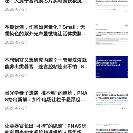
秘！人源子宫内膜芯片实时捕获极滋养
层粘附与谱系重排
2026-07-27
孕期饮酒，伤害如何量化？Small：无
需染色的紫外光声显微镜让活体类脑器
官中酒精的细胞毒性暴露无遗
2026-07-27
不想刮宫又想研究内膜？一管灌洗液就
能养出类器官，连宫腔粘连都不怕 | Ste
m Cell Research & Therapy
2026-07-21
当光学镊子遭遇“推不动”的尴尬，PNA
S给出新解：加个电场让粒子悬浮起
来，百微米级类器官也能安全搬运
2026-07-27
让类器官长出“可控”的隐窝！PNAS研
究利用光控水凝胶精准操控人肠组织形