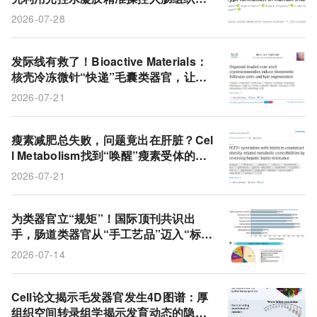
态
2026-07-28
发际线有救了！Bioactive Materials：
核壳冷冻微针“快递”毛囊类器官，让秃
皮长出单双根新头发
2026-07-21
瘦素减肥总失败，问题竟出在肝脏？Cel
l Metabolism找到“唤醒”瘦素受体的关
键开关
2026-07-21
为类器官立“规矩”！国际顶刊共识出
手，肠道类器官从“手工艺品”迈入“标准
化工业化”时代
2026-07-14
Cell论文揭示毛发器官发生4D图谱：厚
组织空间转录组学揭示发育动态的隐藏