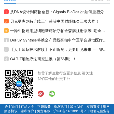
从DNA设计到药物创新：Signals BioDesign如何重塑分子生物学研发生态！
1
贝克曼库尔特连续三年荣获中国财经峰会三项大奖！
2
士泽生物通用型细胞新药治疗帕金森病注册临床II期全部入组完成！
3
DePuy Synthes将携全产品线亮相中华医学会运动医疗分会大会，加码布局中国运动医学创新赛道！
4
【人工耳蜗技术解读】不止听见，更要听见未来 ---- 智能耳蜗，开启人工耳蜗技术新纪元！
5
CAR-T细胞疗法研究进展（第56期）！
6
如需了解生物行业更多信息 请关注
我们其他的社交平台
关于我们
|
产品大全
|
营销服务
|
联系我们
|
加入我们
|
友情链接
|
用户
服务协议
|
隐私保护
|
免责条款
|
沪ICP备14018915号-1
|
增值电信业务