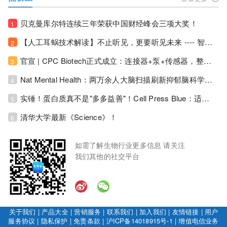
贝克曼库尔特连续三年荣获中国财经峰会三项大奖！
1
【人工耳蜗技术解读】不止听见，更要听见未来 ---- 智能耳蜗，开启人工耳蜗技术新纪元！
2
官宣 | CPC Biotech正式成立：连接器+泵+传感器，整合生物制药流体管理解决方案！
3
Nat Mental Health：两万余人大脑扫描刷新抑郁脑科学认知！抑郁不只是情绪病，视觉、运动脑区同步受损！
4
实锤！蛋白质真不是"多多益善"！Cell Press Blue：适度限蛋白，反而拉长健康寿命！
5
清华大学最新《Science》！
6
如需了解生物行业更多信息 请关注
我们其他的社交平台
关于我们
|
产品大全
|
营销服务
|
联系我们
|
加入我们
|
友情链接
|
用户
服务协议
|
隐私保护
|
免责条款
|
沪ICP备14018915号-1
|
增值电信业务