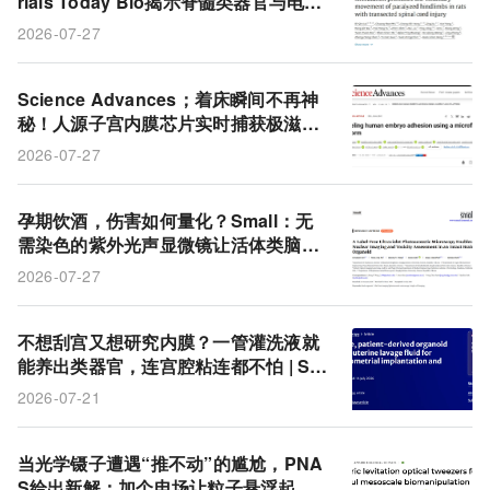
rials Today Bio揭示脊髓类器官与电刺
激的协同修复奥秘
2026-07-27
Science Advances；着床瞬间不再神
秘！人源子宫内膜芯片实时捕获极滋养
层粘附与谱系重排
2026-07-27
孕期饮酒，伤害如何量化？Small：无
需染色的紫外光声显微镜让活体类脑器
官中酒精的细胞毒性暴露无遗
2026-07-27
不想刮宫又想研究内膜？一管灌洗液就
能养出类器官，连宫腔粘连都不怕 | Ste
m Cell Research & Therapy
2026-07-21
当光学镊子遭遇“推不动”的尴尬，PNA
S给出新解：加个电场让粒子悬浮起