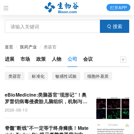
打开APP
搜索
首页
医药产业
类器官
进展
市场
政策
人物
公司
会议
类器官
标准化
敏感性试验
细胞外基质
eBioMedicine:类脑器官“现形记”！奥
罗普切病毒侵袭胎儿脑组织，机制与寨
卡惊人相似
2026-08-10
脊髓"断线"不一定等于终身瘫痪！Mate