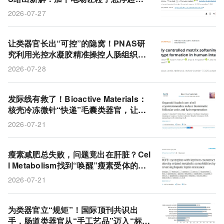
来，百微米级类器官也能安全搬运
2026-07-27
让类器官长出“可控”的隐窝！PNAS研
究利用光控水凝胶精准操控人肠组织形
态
2026-07-28
发际线有救了！Bioactive Materials：
核壳冷冻微针“快递”毛囊类器官，让秃
皮长出单双根新头发
2026-07-21
瘦素减肥总失败，问题竟出在肝脏？Cel
l Metabolism找到“唤醒”瘦素受体的关
键开关
2026-07-21
为类器官立“规矩”！国际顶刊共识出
手，肠道类器官从“手工艺品”迈入“标准