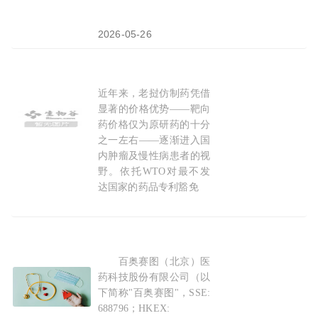
2026-05-26
近年来，老挝仿制药凭借
老挝仿
制药
，为什么选择万象桃子健康国际互联
显著的价格优势——靶向
药价格仅为原研药的十分
之一左右——逐渐进入国
内肿瘤及慢性病患者的视
野。依托WTO对最不发
达国家的药品专利豁免
2026-07-23
百奥赛图（北京）医
百奥赛图与大正
制药
达成RenNano®全人仅重
药科技股份有限公司（以
下简称"百奥赛图"，SSE:
688796；HKEX: