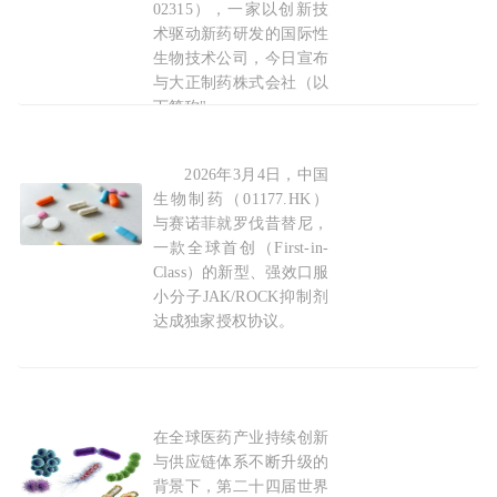
02315），一家以创新技
术驱动新药研发的国际性
生物技术公司，今日宣布
与大正制药株式会社（以
下简称"
2026-03-31
2026年3月4日，中国
赛诺菲获得中国生物
制药
首创新药罗伐昔替尼的
生物制药（01177.HK）
与赛诺菲就罗伐昔替尼，
一款全球首创（First-in-
Class）的新型、强效口服
小分子JAK/ROCK抑制剂
达成独家授权协议。
2026-03-04
在全球医药产业持续创新
斯蒂瓦那托集团亮相CPHI China 2026，
与供应链体系不断升级的
背景下，第二十四届世界