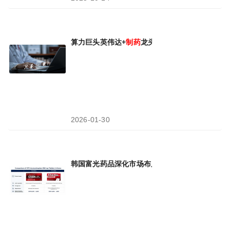
算力巨头英伟达+
制药
龙头礼来联手——AI
制药
凭
2026-01-30
韩国富光药品深化市场布局 携手新新
制药
拓展渠