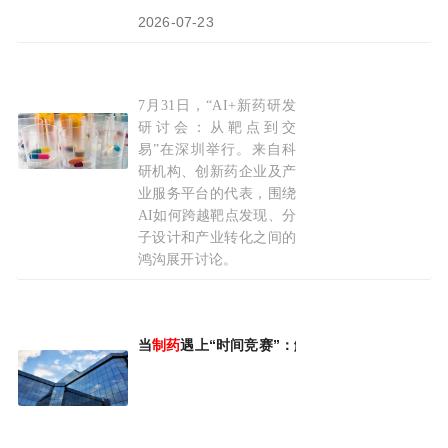
2026-07-23
7月31日，“AI+新药研发
从“筛分子”到“设计分子”，分子之心推进AI
制药
研讨会：从靶点到交
易”在深圳举行。来自科
研机构、创新药企业及产
业服务平台的代表，围绕
AI如何跨越靶点发现、分
子设计和产业转化之间的
鸿沟展开讨论。
2026-08-03
当
制药
遇上“时间竞赛”：解码施维雅的生态化创