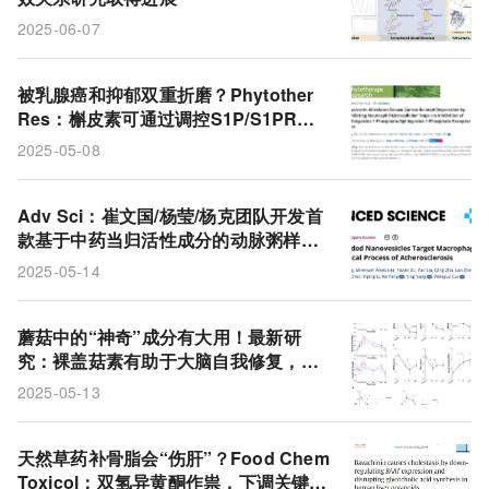
2025-06-07
被乳腺癌和抑郁双重折磨？Phytother
Res：槲皮素可通过调控S1P/S1PR轴
抑制NETs，带来新希望！
2025-05-08
Adv Sci：崔文国/杨莹/杨克团队开发首
款基于中药当归活性成分的动脉粥样硬
化靶向纳米递送系统
2025-05-14
蘑菇中的“神奇”成分有大用！最新研
究：裸盖菇素有助于大脑自我修复，或
有望为帕金森病患者带来新希望
2025-05-13
天然草药补骨脂会“伤肝”？Food Chem
Toxicol：双氢异黄酮作祟，下调关键蛋