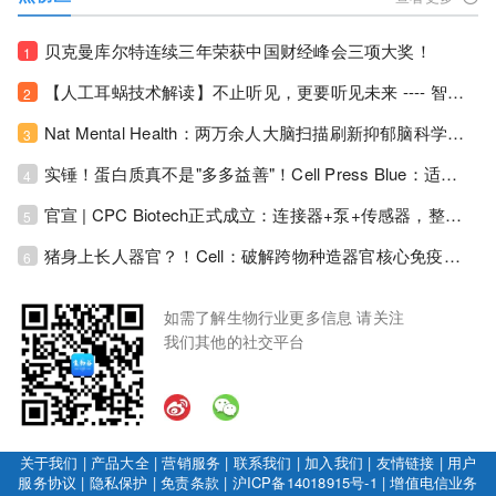
贝克曼库尔特连续三年荣获中国财经峰会三项大奖！
1
【人工耳蜗技术解读】不止听见，更要听见未来 ---- 智能耳蜗，开启人工耳蜗技术新纪元！
2
Nat Mental Health：两万余人大脑扫描刷新抑郁脑科学认知！抑郁不只是情绪病，视觉、运动脑区同步受损！
3
实锤！蛋白质真不是"多多益善"！Cell Press Blue：适度限蛋白，反而拉长健康寿命！
4
官宣 | CPC Biotech正式成立：连接器+泵+传感器，整合生物制药流体管理解决方案！
5
猪身上长人器官？！Cell：破解跨物种造器官核心免疫关卡！全新异种吞噬机制打通人体器官培育赛道！
6
如需了解生物行业更多信息 请关注
我们其他的社交平台
关于我们
|
产品大全
|
营销服务
|
联系我们
|
加入我们
|
友情链接
|
用户
服务协议
|
隐私保护
|
免责条款
|
沪ICP备14018915号-1
|
增值电信业务