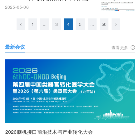
白，阻断甘氨胆酸合成致胆汁淤积
2025-05-06
<
1
...
3
4
5
...
50
>
最新会议
查看更多
2026脑机接口前沿技术与产业转化大会