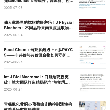
凭Gelomulide N等成分，调菌群、控甲
羟戊酸通路降血脂
2025-07-08
仙人掌果里的抗脂肪肝密码！J Physiol
Biochem：不同品种果肉果皮提取物可
减少肝细胞脂滴，Colorada品种尤为亮
2025-06-24
眼
Food Chem：当茶多酚遇上五肽PAYC
S——非共价与共价复合物如何守护肠
道稳定性并调节酶活性
2025-06-24
Int J Biol Macromol：口服给药新突
破！兰大团队打造结肠靶向"智能乳
剂"，让大黄酸精准抗击溃疡性结肠炎
2025-06-24
青稞酰化黄酮α-葡萄糖苷酶抑制活性构
效关系研究取得进展