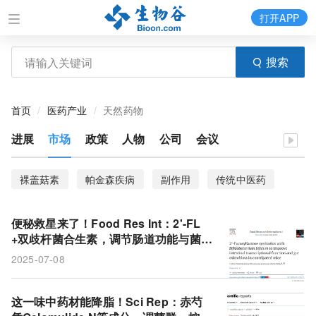
打开APP
搜索
首页
医药产业
天然药物
进展
市场
政策
人物
公司
会议
裸盖菇素
帕金森疾病
副作用
传统中医药
便秘救星来了！Food Res Int：2'-FL
+双歧杆菌合生素，调节肠道功能与菌
群，助力肠道畅通无阻
2025-07-08
这一味中药材能降脂！Sci Rep：赤芍