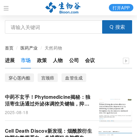
打开APP
搜索
首页
医药产业
天然药物
进展
市场
政策
人物
公司
会议
穿心莲内酯
宫颈癌
血管生成
中药不玄乎！Phytomedicine揭秘：独
活寄生汤通过外泌体调控关键轴，抑制
髓核细胞铁死亡，缓解椎间盘退变
2025-08-18
Cell Death Discov新发现：烟酰胺衍生