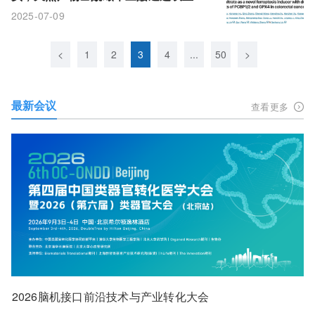
死亡机制，抑制肠癌的生长、转移和耐
2025-07-09
药
<
1
2
3
4
...
50
>
最新会议
查看更多
2026脑机接口前沿技术与产业转化大会