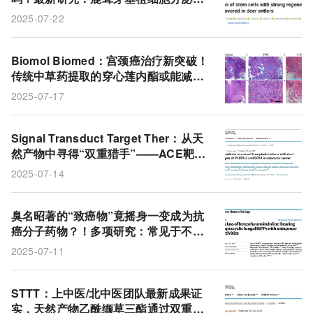
囊泡，能逆转老年小鼠与猕猴骨质流
2025-07-22
失、大脑衰老甚至生理年龄
Biomol Biomed：宫颈癌治疗新突破！
传统中草药提取的穿心莲内酯或能减缓
宫颈癌的生长
2025-07-17
Signal Transduct Target Ther：从天
然产物中寻得“双重猎手”——ACE靶向
PCBP1/2与GPX4诱导铁死亡，结直肠
2025-07-14
癌治疗添新希望
臭名昭著的“致癌物”竟摇身一变成为抗
癌分子药物？！多项研究：常见于不新
鲜坚果、谷物中的黄曲霉素，其天然产
2025-07-11
物或成为精准抗癌药物
STTT：上中医/北中医团队最新成果证
实，天然产物乙酰缬草三酯通过双重铁