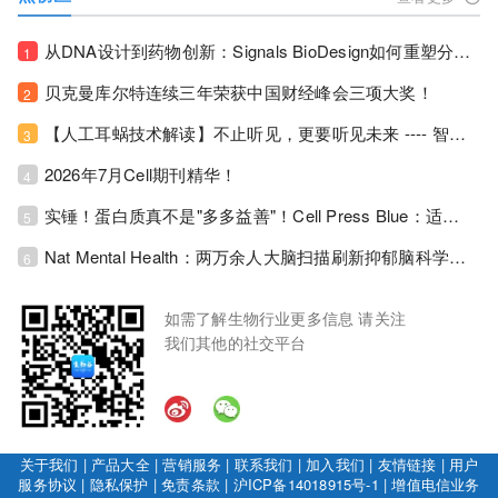
从DNA设计到药物创新：Signals BioDesign如何重塑分子生物学研发生态！
1
贝克曼库尔特连续三年荣获中国财经峰会三项大奖！
2
【人工耳蜗技术解读】不止听见，更要听见未来 ---- 智能耳蜗，开启人工耳蜗技术新纪元！
3
2026年7月Cell期刊精华！
4
实锤！蛋白质真不是"多多益善"！Cell Press Blue：适度限蛋白，反而拉长健康寿命！
5
Nat Mental Health：两万余人大脑扫描刷新抑郁脑科学认知！抑郁不只是情绪病，视觉、运动脑区同步受损！
6
如需了解生物行业更多信息 请关注
我们其他的社交平台
关于我们
|
产品大全
|
营销服务
|
联系我们
|
加入我们
|
友情链接
|
用户
服务协议
|
隐私保护
|
免责条款
|
沪ICP备14018915号-1
|
增值电信业务