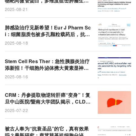
物靶向微管蛋白，多维度狙击肿瘤生长
与转移
2025-08-21
肺感染治疗见新希望！Eur J Pharm Sc
i：细菌脂质包被多孔颗粒载药后，抗结
核效力显著提升，对细胞内外分枝杆菌
2025-08-18
抑制与杀灭效果更优
Stem Cell Res Ther：急性胰腺炎治疗
添新招！干细胞外泌体携大黄素显神
通，抗炎抑焦亡力助急性胰腺炎治疗升
2025-08-16
级
CRM：丹参提取物逆转肝癌“变身”！复
旦中山医院/暨南大学团队揭示，CLDN
4通过诱导细胞谱系转换促进肝癌耐药，
2025-07-22
丹参提取物可抑制
被古人奉为“抗衰圣品”的它，真有效果
吗？最新研究：鹿茸芽基祖细胞分泌的