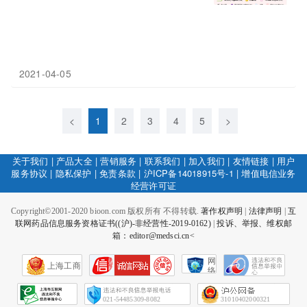
2021-04-05
<
1
2
3
4
5
>
关于我们
|
产品大全
|
营销服务
|
联系我们
|
加入我们
|
友情链接
|
用户
服务协议
|
隐私保护
|
免责条款
|
沪ICP备14018915号-1
|
增值电信业务
经营许可证
Copyright©2001-2020 bioon.com 版权所有 不得转载.
著作权声明
|
法律声明
|
互
联网药品信息服务资格证书((沪)-非经营性-2019-0162)
|
投诉、举报、维权邮
箱：editor@medsci.cn<
网
上海工商
络
社
会
征
021-54485309-8082
31010402000321