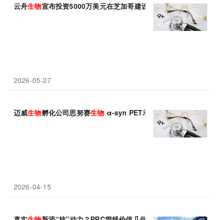
云舟
生物
宣布投资5000万美元在芝加哥建设先进
生物
制造与研发中
2026-05-27
迈威
生物
孵化公司思努赛
生物
α-syn PET示踪剂SST001获NM
2026-04-15
真实
生物
新添“核”动力？PRC管线价值几何