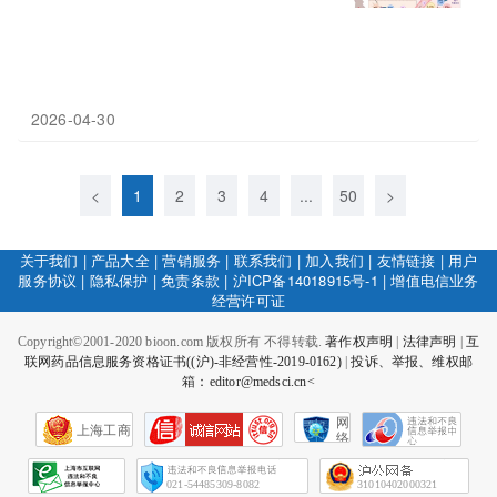
2026-04-30
<
1
2
3
4
...
50
>
关于我们
|
产品大全
|
营销服务
|
联系我们
|
加入我们
|
友情链接
|
用户
服务协议
|
隐私保护
|
免责条款
|
沪ICP备14018915号-1
|
增值电信业务
经营许可证
Copyright©2001-2020 bioon.com 版权所有 不得转载.
著作权声明
|
法律声明
|
互
联网药品信息服务资格证书((沪)-非经营性-2019-0162)
|
投诉、举报、维权邮
箱：editor@medsci.cn<
网
上海工商
络
社
会
征
021-54485309-8082
31010402000321