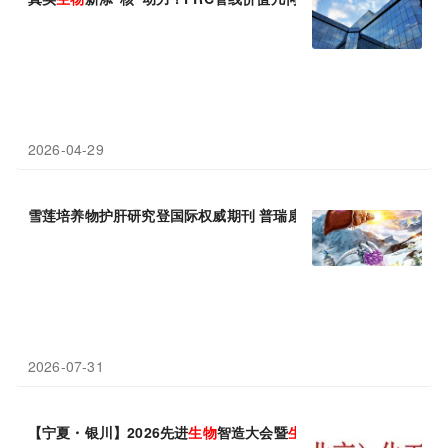
2026-04-29
雪莲培养物护肝研究登国际权威期刊 普瑞康
生物
合成
生物
学开辟天
2026-07-31
【宁夏・银川】2026先进
生物
智造大会暨
生物
制造驱动化工、材料