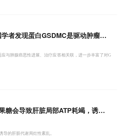
国学者发现蛋白GSDMC是驱动肿瘤生长与放疗
适应与肺腺癌恶性进展、治疗应答相关联，进一步丰富了对G
e：果糖会导致肝脏局部ATP耗竭，诱发脂肪肝
诱导的肝脏代谢局灶性紊乱。