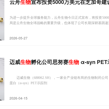
云舟
生物
宣布投资5000万美元在芝加哥建
为进一步提升全球服务能力，云舟生物今日正式宣布，将投资500
局是云舟生物全球战略的重要升级，也体现了公司长期深耕基因递
2026-05-27
迈威
生物
孵化公司思努赛
生物
α-syn P
迈威生物（688062.SH），一家全产业链布局的生物制药公
蛋白（α-syn）PET示踪剂
2026-04-15