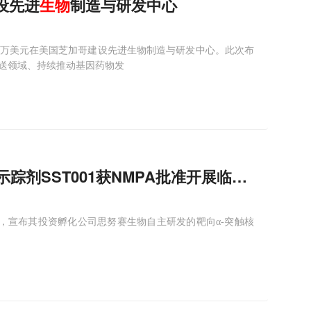
设先进
生物
制造与研发中心
0万美元在美国芝加哥建设先进生物制造与研发中心。此次布
送领域、持续推动基因药物发
ET示踪剂SST001获NMPA批准开展临床试验
司，宣布其投资孵化公司思努赛生物自主研发的靶向α-突触核