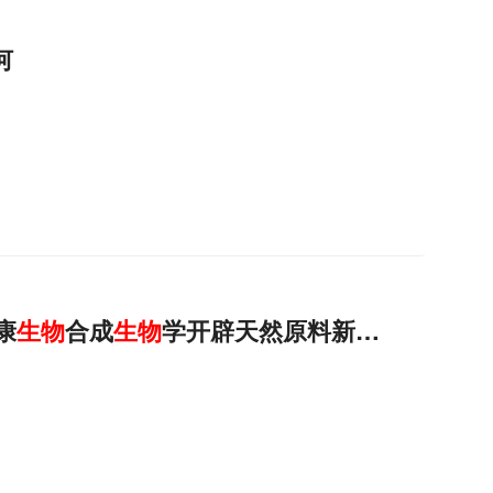
何
康
生物
合成
生物
学开辟天然原料新路径