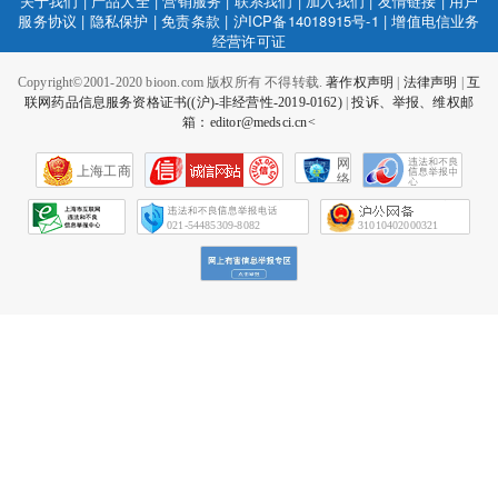
关于我们
|
产品大全
|
营销服务
|
联系我们
|
加入我们
|
友情链接
|
用户
服务协议
|
隐私保护
|
免责条款
|
沪ICP备14018915号-1
|
增值电信业务
经营许可证
Copyright©2001-2020 bioon.com 版权所有 不得转载.
著作权声明
|
法律声明
|
互
联网药品信息服务资格证书((沪)-非经营性-2019-0162)
|
投诉、举报、维权邮
箱：editor@medsci.cn<
网
上海工商
络
社
会
征
021-54485309-8082
31010402000321
信
网