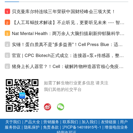
贝克曼库尔特连续三年荣获中国财经峰会三项大奖！
1
【人工耳蜗技术解读】不止听见，更要听见未来 ---- 智能耳蜗，开启人工耳蜗技术新纪元！
2
Nat Mental Health：两万余人大脑扫描刷新抑郁脑科学认知！抑郁不只是情绪病，视觉、运动脑区同步受损！
3
实锤！蛋白质真不是"多多益善"！Cell Press Blue：适度限蛋白，反而拉长健康寿命！
4
官宣 | CPC Biotech正式成立：连接器+泵+传感器，整合生物制药流体管理解决方案！
5
猪身上长人器官？！Cell：破解跨物种造器官核心免疫关卡！全新异种吞噬机制打通人体器官培育赛道！
6
如需了解生物行业更多信息 请关注
我们其他的社交平台
关于我们
|
产品大全
|
营销服务
|
联系我们
|
加入我们
|
友情链接
|
用户
服务协议
|
隐私保护
|
免责条款
|
沪ICP备14018915号-1
|
增值电信业务
经营许可证