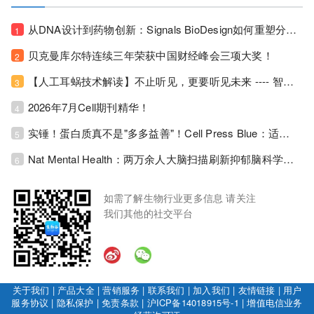
从DNA设计到药物创新：Signals BioDesign如何重塑分子生物学研发生态！
1
贝克曼库尔特连续三年荣获中国财经峰会三项大奖！
2
【人工耳蜗技术解读】不止听见，更要听见未来 ---- 智能耳蜗，开启人工耳蜗技术新纪元！
3
2026年7月Cell期刊精华！
4
实锤！蛋白质真不是"多多益善"！Cell Press Blue：适度限蛋白，反而拉长健康寿命！
5
Nat Mental Health：两万余人大脑扫描刷新抑郁脑科学认知！抑郁不只是情绪病，视觉、运动脑区同步受损！
6
如需了解生物行业更多信息 请关注
我们其他的社交平台
关于我们
|
产品大全
|
营销服务
|
联系我们
|
加入我们
|
友情链接
|
用户
服务协议
|
隐私保护
|
免责条款
|
沪ICP备14018915号-1
|
增值电信业务