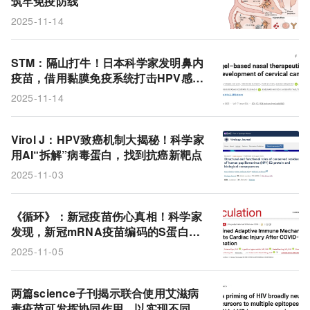
筑牢免疫防线
2025-11-14
STM：隔山打牛！日本科学家发明鼻内
疫苗，借用黏膜免疫系统打击HPV感
染，有望为宫颈癌治疗带来非侵入性新
2025-11-14
疗法
Virol J：HPV致癌机制大揭秘！科学家
用AI“拆解”病毒蛋白，找到抗癌新靶点
2025-11-03
《循环》：新冠疫苗伤心真相！科学家
发现，新冠mRNA疫苗编码的S蛋白具
有心脏蛋白同源表位，诱发急性心肌心
2025-11-05
包炎
两篇science子刊揭示联合使用艾滋病
毒疫苗可发挥协同作用，以实现不同的