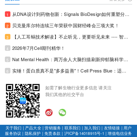
从DNA设计到药物创新：Signals BioDesign如何重塑分子生物学研发生态！
1
贝克曼库尔特连续三年荣获中国财经峰会三项大奖！
2
【人工耳蜗技术解读】不止听见，更要听见未来 ---- 智能耳蜗，开启人工耳蜗技术新纪元！
3
2026年7月Cell期刊精华！
4
Nat Mental Health：两万余人大脑扫描刷新抑郁脑科学认知！抑郁不只是情绪病，视觉、运动脑区同步受损！
5
实锤！蛋白质真不是"多多益善"！Cell Press Blue：适度限蛋白，反而拉长健康寿命！
6
如需了解生物行业更多信息 请关注
我们其他的社交平台
关于我们
|
产品大全
|
营销服务
|
联系我们
|
加入我们
|
友情链接
|
用户
服务协议
|
隐私保护
|
免责条款
|
沪ICP备14018915号-1
|
增值电信业务