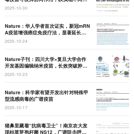
抗体启动
2025-10-30
Nature：华人学者首次证实，新冠mRN
A疫苗增强癌症免疫疗法，显著延长癌
症患者生存期
2025-10-24
Nature子刊：四川大学×复旦大学合作
开发基因编辑纳米疫苗，长效突破肿瘤
耐受，实现高效免疫治疗
2025-10-23
Nature：科学家有望开发出针对特殊甲
型流感病毒的广谱疫苗
2025-10-17
猪鼻里藏着“抗病毒卫士”！南京农大发
现枯草芽孢杆菌 NS12，广谱阻击呼吸