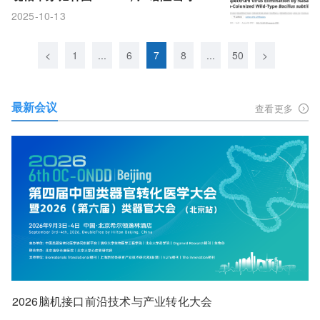
道病毒还不易耐药
2025-10-13
<
1
...
6
7
8
...
50
>
最新会议
查看更多
2026脑机接口前沿技术与产业转化大会