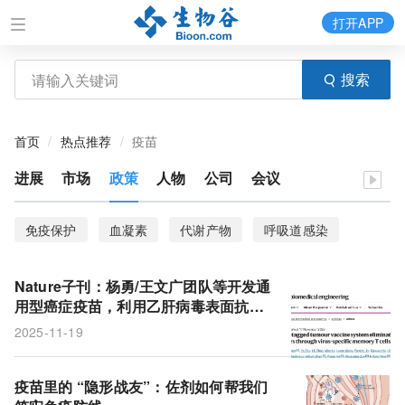
打开APP
搜索
首页
热点推荐
疫苗
进展
市场
政策
人物
公司
会议
免疫保护
血凝素
代谢产物
呼吸道感染
NS12菌株
抗病毒机制
甲型流感病毒
雪貂
Nature子刊：杨勇/王文广团队等开发通
HPV
宫颈癌
E2结构
型别
疫苗
用型癌症疫苗，利用乙肝病毒表面抗
原，清除实体瘤
2025-11-19
风险
疫苗里的 “隐形战友”：佐剂如何帮我们