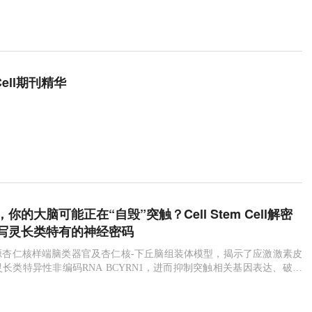
Cell期刊精华
你的大脑可能正在“自毁”突触？Cell Stem Cell解密
写灵长类特有的神经密码
源杏仁核样端脑类器官及杏仁核-下丘脑组装体模型，揭示了应激激素皮
长类特异性非编码RNA BCYRN1，进而抑制突触相关基因表达、破坏
机制。