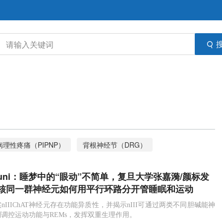
理性疼痛（PIPNP）
背根神经节（DRG）
IIIChAT神经元
动眼神经核
大脑萎缩
NfL
mmuni：睡梦中的“眼动”不简单，复旦大学张嘉漪/颜标发
核同一群神经元如何用平行环路分开管睡眠和运动
nIIIChAT神经元存在功能异质性，并揭示nIII可通过两类不同胆碱能神
调控运动功能与REMs，发挥双重生理作用。