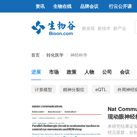
资讯
生物在线
品牌会议
行云公开课
首页
转化医学
神经科学
进展
市场
政策
人物
公司
会议
计算模型
精神分裂症
eQTL
外周神经病
紫杉醇（PTX）
大脑
阿尔茨海默病
n
Nat Co
性别差异
快速眼动睡眠（REMs）
现动眼神经
本研究结果证实
经元亚群，分别