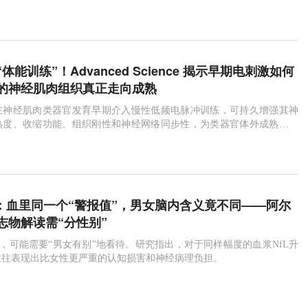
体能训练”！Advanced Science 揭示早期电刺激如何
的神经肌肉组织真正走向成熟
在神经肌肉类器官发育早期介入慢性低频电脉冲训练，可持久增强其神
熟度、收缩功能、组织刚性和神经网络同步性，为类器官体外成熟提供
有效调控策略。
Med：血里同一个“警报值”，男女脑内含义竟不同——阿尔
志物解读需“分性别”
数，可能需要“男女有别”地看待。研究指出，对于同样幅度的血浆NfL升
往往表现出比女性更严重的认知损害和神经病理负担。