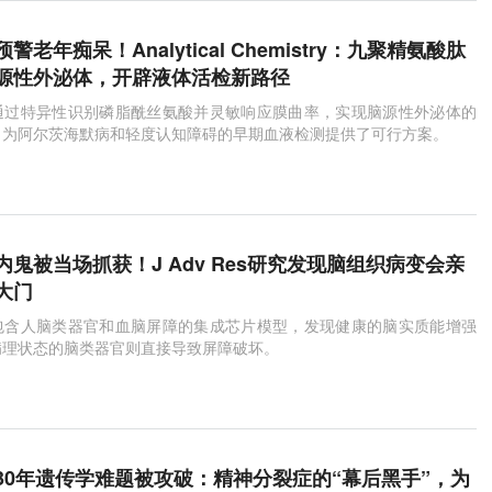
老年痴呆！Analytical Chemistry：九聚精氨酸肽
源性外泌体，开辟液体活检新路径
通过特异性识别磷脂酰丝氨酸并灵敏响应膜曲率，实现脑源性外泌体的
，为阿尔茨海默病和轻度认知障碍的早期血液检测提供了可行方案。
鬼被当场抓获！J Adv Res研究发现脑组织病变会亲
大门
包含人脑类器官和血脑屏障的集成芯片模型，发现健康的脑实质能增强
病理状态的脑类器官则直接导致屏障破坏。
net 30年遗传学难题被攻破：精神分裂症的“幕后黑手”，为