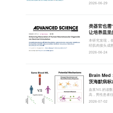
2026-06-29
类器官也需“
让培养皿里
本研究发现，
经肌肉接头成
了非侵入性的
2026-06-24
Brain 
茨海默病标
血浆NfL的读
高，男性患者
2026-07-02