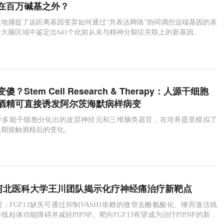
在百万碱基之外？
地捕捉了远距离基因变异如何通过“共表达网络”协同调控远端基因的表
大脑区域中鉴定出641个此前从未与精神分裂症关联上的新基因。
？Stem Cell Research & Therapy：人源干细胞
酒精可直接诱发阿尔茨海默病样病变
导多能干细胞分化出的皮层神经元和三维脑类器官，在培养皿里模拟了
长期接触酒精后的变化。
i：河北医科大学王川团队揭示化疗神经痛治疗新靶点
：FGF13缺失可通过抑制VASH1依赖的微管去酪氨酸化、继而激活线
线粒体功能障碍并减轻PIPNP。靶向FGF13有望成为治疗PIPNP的新型