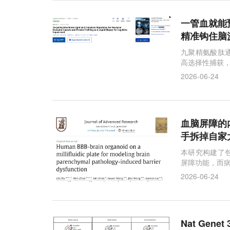
一管血就能预警
精准钩住脑
九聚精氨酸肽
高选择性捕获
2026-06-24
血脑屏障的内
手拆掉自家
本研究构建了
屏障功能，而
2026-06-24
Nat Ge