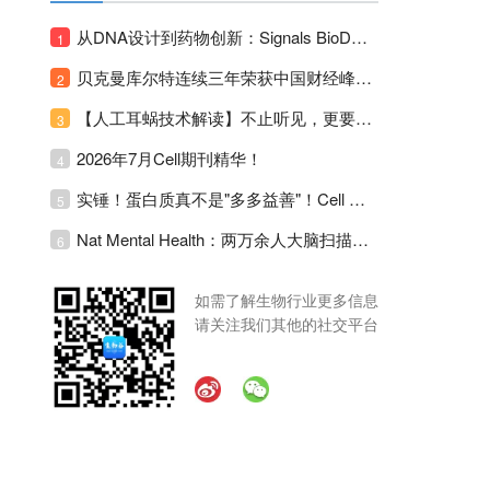
从DNA设计到药物创新：Signals BioDesign如何重塑分子生物学研发生态！
1
贝克曼库尔特连续三年荣获中国财经峰会三项大奖！
2
【人工耳蜗技术解读】不止听见，更要听见未来 ---- 智能耳蜗，开启人工耳蜗技术新纪元！
3
2026年7月Cell期刊精华！
4
实锤！蛋白质真不是"多多益善"！Cell Press Blue：适度限蛋白，反而拉长健康寿命！
5
Nat Mental Health：两万余人大脑扫描刷新抑郁脑科学认知！抑郁不只是情绪病，视觉、运动脑区同步受损！
6
如需了解生物行业更多信息
请关注我们其他的社交平台