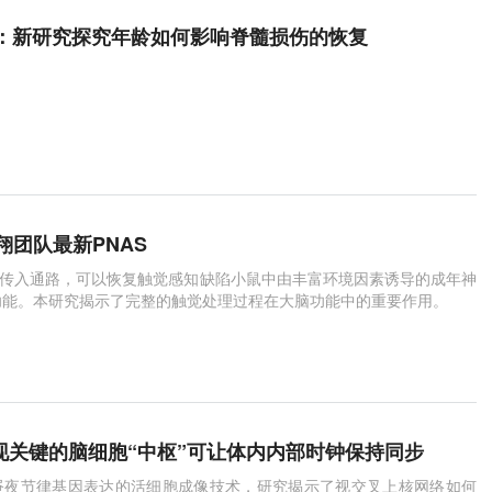
ogy：新研究探究年龄如何影响脊髓损伤的恢复
翔团队最新PNAS
c的传入通路，可以恢复触觉感知缺陷小鼠中由丰富环境因素诱导的成年神
功能。本研究揭示了完整的触觉处理过程在大脑功能中的重要作用。
发现关键的脑细胞“中枢”可让体内内部时钟保持同步
昼夜节律基因表达的活细胞成像技术，研究揭示了视交叉上核网络如何