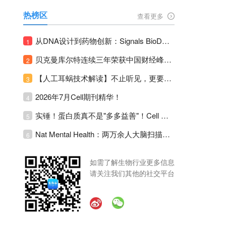
热榜区
查看更多
从DNA设计到药物创新：Signals BioDesign如何重塑分子生物学研发生态！
1
贝克曼库尔特连续三年荣获中国财经峰会三项大奖！
2
【人工耳蜗技术解读】不止听见，更要听见未来 ---- 智能耳蜗，开启人工耳蜗技术新纪元！
3
2026年7月Cell期刊精华！
4
实锤！蛋白质真不是"多多益善"！Cell Press Blue：适度限蛋白，反而拉长健康寿命！
5
Nat Mental Health：两万余人大脑扫描刷新抑郁脑科学认知！抑郁不只是情绪病，视觉、运动脑区同步受损！
6
如需了解生物行业更多信息
请关注我们其他的社交平台