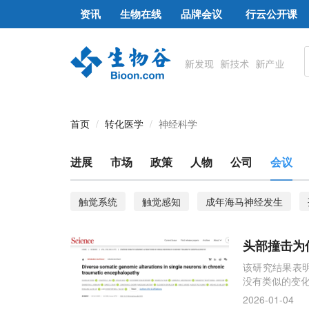
资讯
生物在线
品牌会议
行云公开课
首页
转化医学
神经科学
进展
市场
政策
人物
公司
会议
触觉系统
触觉感知
成年海马神经发生
双靶向脂质体TF/PS/TDP-43-IN-1
神经病理性疼
头部撞击为何
星形胶质细胞
神经退行性疾病
该研究结果表明
没有类似的变化
2026-01-04