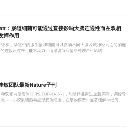
ychiatr：肠道细菌可能通过直接影响大脑连通性而在双相
发挥作用
果证实，肠道中的微生物和细菌可以影响不同大脑区域神经元之间的连
了的连接反过来可能对动力、情绪调节和情绪处理产生影响。
敏团队最新Nature子刊
双靶向脂质体TF/PS/TDP-43-IN-1，能够精准穿过血脑屏障，调控导
细胞——小胶质细胞与星形胶质细胞，在动物模型中显著缓解神经痛。