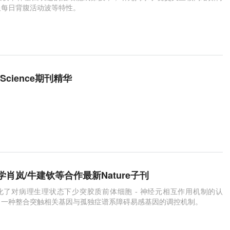
及每日背腹活动波等特性。
月Science期刊精华
肖岚/牛建钦等合作最新Nature子刊
化了对病理生理状态下少突胶质前体细胞 - 神经元相互作用机制的认
了一种整合突触相关基因与孤独症谱系障碍易感基因的调控机制。