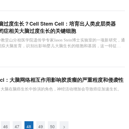
过度生长？Cell Stem Cell：培育出人类皮层类器
闭症相关大脑过度生长的关键细胞
教堂山分校医学院遗传学专家Jason Stein博士实验室的一项新研究，通
模拟大脑发育，识别出影响婴儿大脑生长的细胞和基因，这一特征与自
urosci：大脑网络相互作用影响胶质瘤的严重程度和侵袭性
了大脑在脑癌生长中扮演的角色，神经活动增加会导致癌症加速生长。
46
47
48
49
50
>