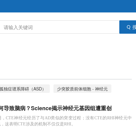
孤独症谱系障碍（ASD）
少突胶质前体细胞 - 神经元
痛
体细胞突变
慢性创伤性脑病（CTE）
小胶质细胞
导致脑病？Science揭示神经元基因组遭重创
，CTE神经元经历了与AD类似的突变过程；没有CTE的RHI神经元中
，这表明CTE涉及的机制不仅仅是RHI。