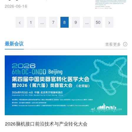
警死亡与痴呆
2026-06-16
<
1
...
7
8
9
...
50
>
最新会议
查看更多
2026脑机接口前沿技术与产业转化大会