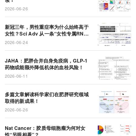
癌细胞
端粒
老化负荷
风险因素
2026-06-26
衰老指标
生活方式
胚胎发育
2型糖尿病
GLP-1受体激动剂
风险
测序数据
嵌合RNA
新冠三年，男性重症率为什么始终高于
女性？Sci Adv 从一条“女性专属RN
UBA1-CDK16
癌症
A”里找到了线索
2026-06-24
JAHA：肥胖合并自身免疫病，GLP-1
药物或能额外降低机体的血栓风险！
2026-06-11
多篇文章解读科学家们在肥胖研究领域
取得的新成果！
2026-06-26
Nat Cancer：胶质母细胞瘤为何对女
性“另眼相看”？