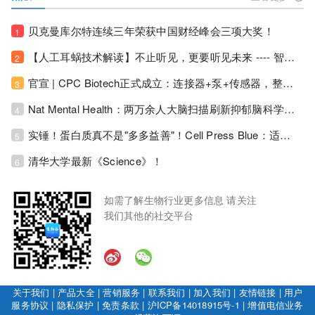
贝克曼库尔特连续三年荣获中国财经峰会三项大奖！
1
【人工耳蜗技术解读】不止听见，更要听见未来 ---- 智能耳蜗，开启人工耳蜗技术新纪元！
2
官宣 | CPC Biotech正式成立：连接器+泵+传感器，整合生物制药流体管理解决方案！
3
Nat Mental Health：两万余人大脑扫描刷新抑郁脑科学认知！抑郁不只是情绪病，视觉、运动脑区同步受损！
4
实锤！蛋白质真不是"多多益善"！Cell Press Blue：适度限蛋白，反而拉长健康寿命！
5
清华大学最新《Science》！
6
如需了解生物行业更多信息 请关注
我们其他的社交平台
关于我们
|
产品大全
|
营销服务
|
联系我们
|
加入我们
|
友情链接
|
用户
服务协议
|
隐私保护
|
免责条款
|
沪ICP备14018915号-1
|
增值电信业务