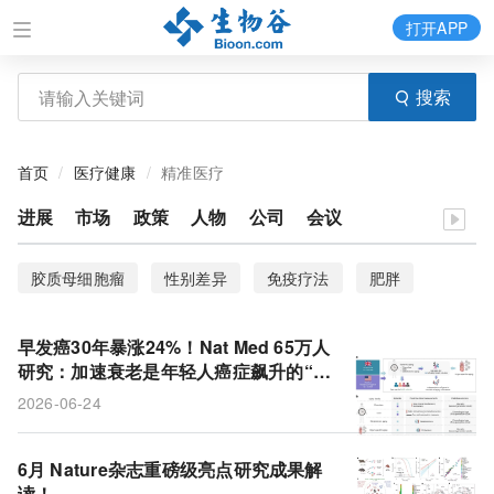
打开APP
搜索
首页
医疗健康
精准医疗
进展
市场
政策
人物
公司
会议
胶质母细胞瘤
性别差异
免疫疗法
肥胖
疾病负担
代谢性疾病
肠道菌群
神经递质
早发癌30年暴涨24%！Nat Med 65万人
GWAS
BIRC3
类器官模型
RIPK1通路
研究：加速衰老是年轻人癌症飙升的“隐
形推手”
2026-06-24
克罗恩病
痣数量
多基因风险评分
人群队列
脂肪
电子健康记录
动脉粥样硬化
衰老
6月 Nature杂志重磅级亮点研究成果解
读！