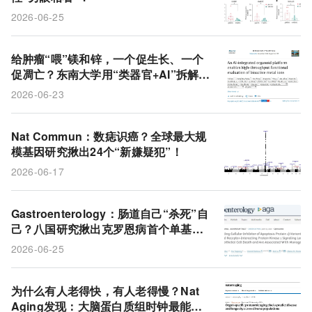
2026-06-25
给肿瘤“喂”镁和锌，一个促生长、一个
促凋亡？东南大学用“类器官+AI”拆解可
降解吻合钉的隐藏风险
2026-06-23
Nat Commun：数痣识癌？全球最大规
模基因研究揪出24个“新嫌疑犯”！
2026-06-17
Gastroenterology：肠道自己“杀死”自
己？八国研究揪出克罗恩病首个单基因
元凶，并找到“关停开关”
2026-06-25
为什么有人老得快，有人老得慢？Nat
Aging发现：大脑蛋白质组时钟最能预