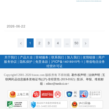
2026-06-22
<
1
2
3
4
...
50
>
关于我们
|
产品大全
|
营销服务
|
联系我们
|
加入我们
|
友情链接
|
用户
服务协议
|
隐私保护
|
免责条款
|
沪ICP备14018915号-1
|
增值电信业务
经营许可证
Copyright©2001-2020 bioon.com 版权所有 不得转载.
著作权声明
|
法律声明
|
互
联网药品信息服务资格证书((沪)-非经营性-2019-0162)
|
投诉、举报、维权邮
箱：editor@medsci.cn<
网
上海工商
络
社
会
征
021-54485309-8082
31010402000321