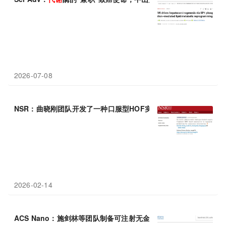
2026-07-08
NSR：曲晓刚团队开发了一种口服型HOF实现
代谢
重
编程
，开辟抗
2026-02-14
ACS Nano：施剑林等团队制备可注射无金属碳点复合水凝胶通过