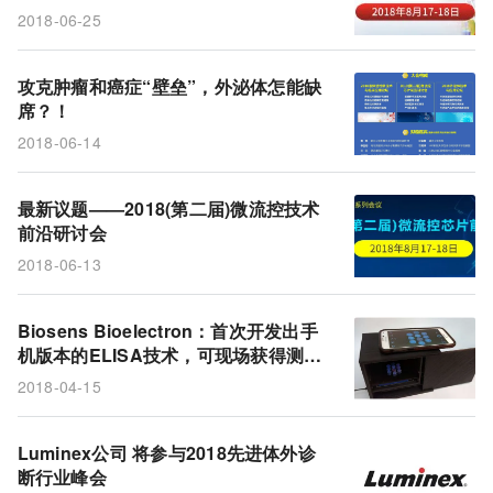
2018-06-25
攻克肿瘤和癌症“壁垒”，外泌体怎能缺
席？！
2018-06-14
最新议题——2018(第二届)微流控技术
前沿研讨会
2018-06-13
Biosens Bioelectron：首次开发出手
机版本的ELISA技术，可现场获得测试
结果
2018-04-15
Luminex公司 将参与2018先进体外诊
断行业峰会