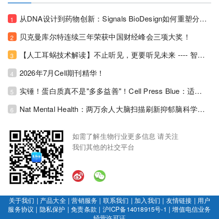
从DNA设计到药物创新：Signals BioDesign如何重塑分子生物学研发生态！
1
贝克曼库尔特连续三年荣获中国财经峰会三项大奖！
2
【人工耳蜗技术解读】不止听见，更要听见未来 ---- 智能耳蜗，开启人工耳蜗技术新纪元！
3
2026年7月Cell期刊精华！
4
实锤！蛋白质真不是"多多益善"！Cell Press Blue：适度限蛋白，反而拉长健康寿命！
5
Nat Mental Health：两万余人大脑扫描刷新抑郁脑科学认知！抑郁不只是情绪病，视觉、运动脑区同步受损！
6
如需了解生物行业更多信息 请关注
我们其他的社交平台
关于我们
|
产品大全
|
营销服务
|
联系我们
|
加入我们
|
友情链接
|
用户
服务协议
|
隐私保护
|
免责条款
|
沪ICP备14018915号-1
|
增值电信业务
经营许可证