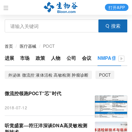
打开APP
搜索
首页
医疗器械
POCT
进展
市场
政策
人物
公司
会议
NMPA信息
体
外泌体 微流控 液体活检 高敏检测 肿瘤诊断
POCT
手机
黄体酮
MELISA
体外诊断
微流控领跑POCT“芯”时代
微流控 外泌体 液体活检 检测 肿瘤
2018-07-12
液体活检 微流控 外泌体
液体活检 微流控 外泌体 高敏检测
听觉盛宴—符汪洋深谈DNA高灵敏检测
新技术