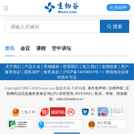
打开APP
搜索
资讯
会议
课程
空中讲坛
关于我们
|
产品大全
|
营销服务
|
联系我们
|
加入我们
|
友情链接
|
用户
服务协议
|
隐私保护
|
免责条款
|
沪ICP备14018915号-1
|
增值电信业务
经营许可证
Copyright©2001-2020 bioon.com 版权所有 不得转载.
著作权声明
|
法律声明
|
互
联网药品信息服务资格证书((沪)-非经营性-2019-0162)
|
投诉、举报、维权邮
箱：editor@medsci.cn<
网
上海工商
络
社
会
征
021-54485309-8082
31010402000321
信