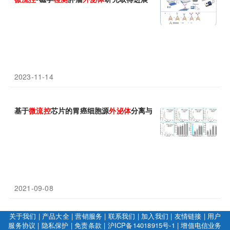
2023-11-14
基于
微
流
控
芯片的胃癌细胞源
外
泌
体
分离与
检测
技术取得重要研究
2021-09-08
关于我们
|
产品大全
|
营销服务
|
联系我们
|
加入我们
|
友情链接
|
用户
服务协议
|
隐私保护
|
免责条款
|
沪ICP备14018915号-1
|
增值电信业务