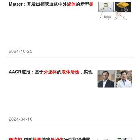
Matter：开发出捕获血浆中外
泌
体
的新型
微
流
控
芯片，可更快更灵
2024-10-23
AACR速报：基于
外
泌
体
的
液体
活检
，实现胰腺癌的精准早期
检测
2024-04-10
微
流
控
-磁学
检测
肿瘤
外
泌
体
研究取得进展