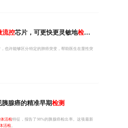
微
流
控
芯片，可更快更灵敏地
检测
肺癌
芯片，也许能够区分特定的肺癌突变，帮助医生在显性突
现胰腺癌的精准早期
检测
液体活检
特征，报告了98%的胰腺癌检出率。这项最新
体活检
。