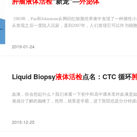
肿瘤
液体
活检
“新宠”—
外
泌
体
1983年，Pan和Johnstone从网织红细胞培养液中发现了一种膜
从发现之后一度陷入沉寂，直到2007年，人们发现它可以作为细
由此掀起对
外泌体
研究的热潮。那么
外泌体
究竟有何过人之处，让
佬”并驾齐驱呢？其实
外泌体
的身份绝非等闲，它是活
2019-01-24
Liquid Biopsy
液体
活检
点名：CTC 循环
血液，你会想起什么？我们来看一下初中和高中课本里对血液是
液成分了解的巅峰了，然而，就算是学霸，进了医院也是分分钟虐
2015-12-25