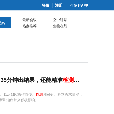
注册
登录
生物谷APP
最新会议
空中讲坛
搜索
热点推荐
生物在线
、35分钟出结果，还能精准
检测
外
泌
体
多个生物
。Exo-MIC操作简便、
检测
时间短、样本需求量少，
断和治疗带来积极影响。