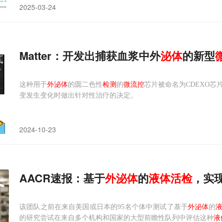
2025-03-24
Matter：开发出捕获血浆中外
泌
体
的新型
这种用于
外泌体
的圆二色性
检测
的
微流控
芯片被命名为CDEXO
变发生变化时做出针对性治疗的决定。
2024-10-23
AACR速报：基于
外
泌
体
的
液体
活检
，实
该团队之前在来自美国或日本的95名个体中测试了基于
外泌体
的
的研究尝试在来自多个机构和国家的大型前瞻性队列中评估这种
液