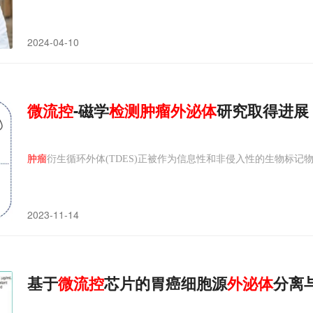
2024-04-10
微
流
控
-磁学
检测
肿瘤
外
泌
体
研究取得进展
肿瘤
衍生循环外体(TDES)正被作为信息性和非侵入性的生物标记物
2023-11-14
基于
微
流
控
芯片的胃癌细胞源
外
泌
体
分离