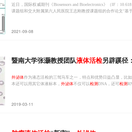
近日，国际权威期刊《Biosensors and Bioelectronics》
课题组和交大附属第六人民医院王志刚教授课题组的合作论文“基
xoSD chips for high-purity immunomagnetic separation
2021-09-08
暨南大学张灏教授团队
液体
活检
另辟蹊径
外泌体
作为液态活检的三驾马车之一，特点和优势日益凸显，比如
本还可以用其它体液标本，
外泌体
不仅可以
检测
DNA，还可
检测
R
诊早筛方面的应用前景，越来越受到重视。和传统的
液体活检
材
方便、完全无创、避免血源性感染等。唾液不仅含有与血液相同的
2019-03-11