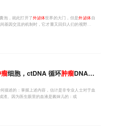
性小囊泡，就此打开了
外泌体
世界的大门，但是
外泌体
自
胞间基因交流的机制时，它才重又回归人们的视野，并
它得以与ctDNA，CTC，循环RNA等诊断领域的“大
肿瘤
细胞，ctDNA 循环
肿瘤
DNA，
外
泌
体
（Ex
如何描述的：掌握上述内容，估计是非专业人士对于血
成渣。因为医生眼里的血液是酱婶儿的：或