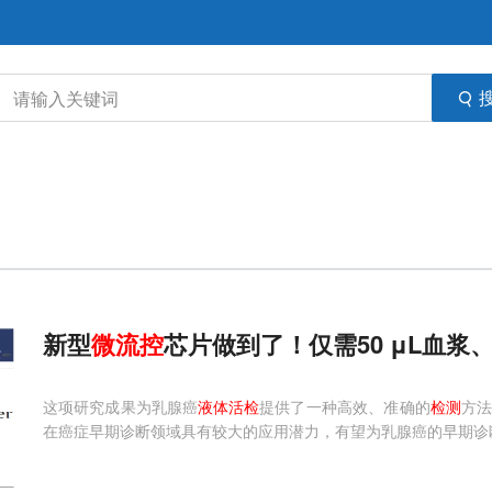
新型
微
流
控
芯片做到了！仅需50 μL血浆
这项研究成果为乳腺癌
液体活检
提供了一种高效、准确的
检测
方法
在癌症早期诊断领域具有较大的应用潜力，有望为乳腺癌的早期诊