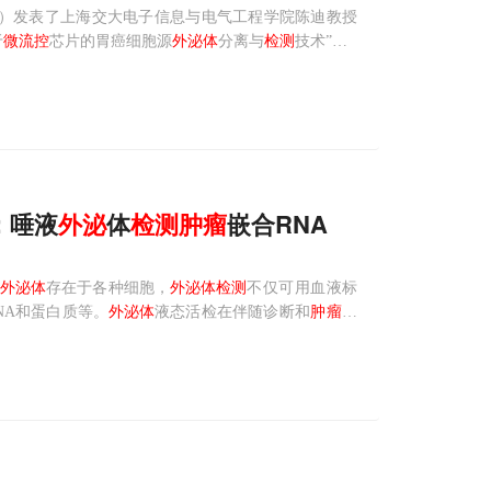
（IF：10.618）发表了上海交大电子信息与电气工程学院陈迪教授
于
微流控
芯片的胃癌细胞源
外泌体
分离与
检测
技术”（E
：唾液
外
泌
体
检测
肿瘤
嵌合RNA
外泌体
存在于各种细胞，
外泌体
检测
不仅可用血液标
NA和蛋白质等。
外泌体
液态活检在伴随诊断和
肿瘤
早
料血液标本相比，唾液活检具有独特优势，比如取材更
蛋白质（比如酶、激素、抗体