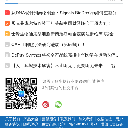
从DNA设计到药物创新：Signals BioDesign如何重塑分子生物学研发生态！
1
贝克曼库尔特连续三年荣获中国财经峰会三项大奖！
2
士泽生物通用型细胞新药治疗帕金森病注册临床II期全部入组完成！
3
CAR-T细胞疗法研究进展（第56期）！
4
DePuy Synthes将携全产品线亮相中华医学会运动医疗分会大会，加码布局中国运动医学创新赛道！
5
【人工耳蜗技术解读】不止听见，更要听见未来 ---- 智能耳蜗，开启人工耳蜗技术新纪元！
6
如需了解生物行业更多信息 请关注
我们其他的社交平台
关于我们
|
产品大全
|
营销服务
|
联系我们
|
加入我们
|
友情链接
|
用户
服务协议
|
隐私保护
|
免责条款
|
沪ICP备14018915号-1
|
增值电信业务