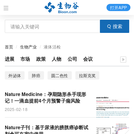
打开APP
搜索
首页
生物产业
液体活检
进展
市场
政策
人物
公司
会议
外泌体
肺癌
圆二色性
拉斯克奖
HER2阴性乳腺癌
代谢功能障碍相关脂肪性肝病
Nature Medicine：孕期隐形杀手现形
炎症性肠病
膀胱癌
尿液
克罗恩病
记！一滴血提前4个月预警子痫风险
2025-02-18
溃疡性结肠炎
生物标志物
Nature子刊：基于尿液的膀胱癌诊断试
剂盒可在家中使用