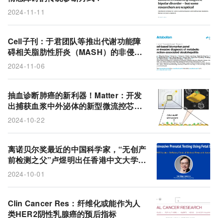
2024-11-11
Cell子刊：于君团队等推出代谢功能障
碍相关脂肪性肝炎（MASH）的非侵入
性诊断模型
2024-11-06
抽血诊断肺癌的新利器！Matter：开发
出捕获血浆中外泌体的新型微流控芯
片，可更快更灵敏地检测肺癌
2024-10-22
离诺贝尔奖最近的中国科学家，“无创产
前检测之父”卢煜明出任香港中文大学校
长，每年有上千万孕妇因他的研究而受
2024-10-01
益
Clin Cancer Res：纤维化或能作为人
类HER2阴性乳腺癌的预后指标