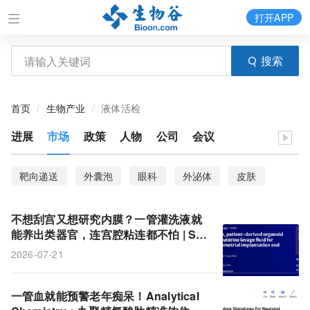
打开APP
搜索
首页
生物产业
液体活检
进展
市场
政策
人物
公司
会议
靶向递送
外囊泡
眼科
外泌体
皮肤
囊泡
干细胞
不想刮宫又想研究内膜？一管灌洗液就
能养出类器官，连宫腔粘连都不怕 | Ste
m Cell Research & Therapy
2026-07-21
一管血就能预警老年痴呆！Analytical