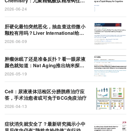
Chemistry：九聚精氨酸肽精准钩住脑
源性外泌体，开辟液体活检新路径
2026-06-24
肝硬化最怕突然恶化，抽血查这些微小
颗粒有用吗？Liver International给出
意外答案
2026-06-09
肿瘤休眠了还是准备反扑？看一眼尿液
颜色就知道：Nat Aging推出纳米探
针，无死角跟踪肺癌衰老与纤维化
2026-05-19
Cell：尿液液体活检区分膀胱癌治疗应
答，手术治愈者或可免于BCG免疫治疗
2026-04-13
症状消失就安全了？最新研究揭示小中
风后体内仍有“隐性血栓信使”在行动