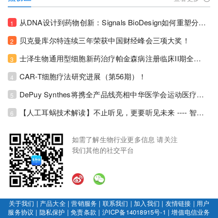
从DNA设计到药物创新：Signals BioDesign如何重塑分子生物学研发生态！
1
贝克曼库尔特连续三年荣获中国财经峰会三项大奖！
2
士泽生物通用型细胞新药治疗帕金森病注册临床II期全部入组完成！
3
CAR-T细胞疗法研究进展（第56期）！
4
DePuy Synthes将携全产品线亮相中华医学会运动医疗分会大会，加码布局中国运动医学创新赛道！
5
【人工耳蜗技术解读】不止听见，更要听见未来 ---- 智能耳蜗，开启人工耳蜗技术新纪元！
6
如需了解生物行业更多信息 请关注
我们其他的社交平台
关于我们
|
产品大全
|
营销服务
|
联系我们
|
加入我们
|
友情链接
|
用户
服务协议
|
隐私保护
|
免责条款
|
沪ICP备14018915号-1
|
增值电信业务