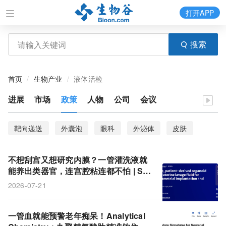
打开APP
搜索
首页
生物产业
液体活检
进展
市场
政策
人物
公司
会议
靶向递送
外囊泡
眼科
外泌体
皮肤
囊泡
干细胞
不想刮宫又想研究内膜？一管灌洗液就
能养出类器官，连宫腔粘连都不怕 | Ste
m Cell Research & Therapy
2026-07-21
一管血就能预警老年痴呆！Analytical