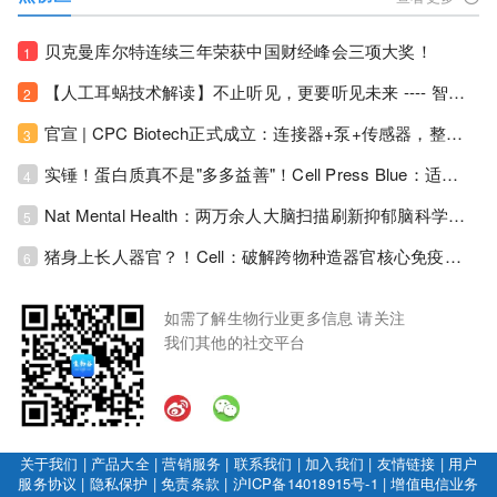
贝克曼库尔特连续三年荣获中国财经峰会三项大奖！
1
【人工耳蜗技术解读】不止听见，更要听见未来 ---- 智能耳蜗，开启人工耳蜗技术新纪元！
2
官宣 | CPC Biotech正式成立：连接器+泵+传感器，整合生物制药流体管理解决方案！
3
实锤！蛋白质真不是"多多益善"！Cell Press Blue：适度限蛋白，反而拉长健康寿命！
4
Nat Mental Health：两万余人大脑扫描刷新抑郁脑科学认知！抑郁不只是情绪病，视觉、运动脑区同步受损！
5
猪身上长人器官？！Cell：破解跨物种造器官核心免疫关卡！全新异种吞噬机制打通人体器官培育赛道！
6
如需了解生物行业更多信息 请关注
我们其他的社交平台
关于我们
|
产品大全
|
营销服务
|
联系我们
|
加入我们
|
友情链接
|
用户
服务协议
|
隐私保护
|
免责条款
|
沪ICP备14018915号-1
|
增值电信业务