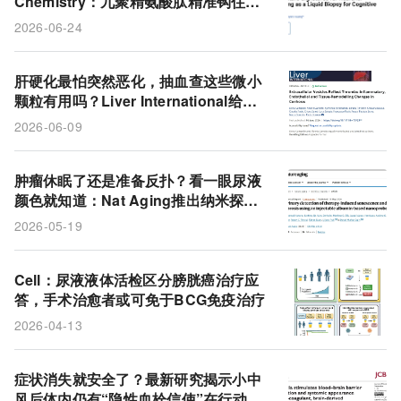
Chemistry：九聚精氨酸肽精准钩住脑
源性外泌体，开辟液体活检新路径
2026-06-24
肝硬化最怕突然恶化，抽血查这些微小
颗粒有用吗？Liver International给出
意外答案
2026-06-09
肿瘤休眠了还是准备反扑？看一眼尿液
颜色就知道：Nat Aging推出纳米探
针，无死角跟踪肺癌衰老与纤维化
2026-05-19
Cell：尿液液体活检区分膀胱癌治疗应
答，手术治愈者或可免于BCG免疫治疗
2026-04-13
症状消失就安全了？最新研究揭示小中
风后体内仍有“隐性血栓信使”在行动