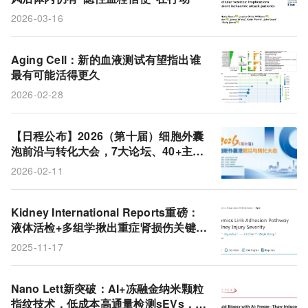
2026-03-16
Aging Cell：新的血液测试有望指出谁
最有可能活得更久
2026-02-28
【日程公布】2026（第十届）细胞外囊
泡前沿与转化大会，7大论坛、40+主题
演讲，就在3月26-27日北京！
2026-02-11
Kidney International Reports重磅：
液体活检+多组学揪出重症肾损伤关键机
制，机器学习实现精准预测
2025-11-17
Nano Lett新突破：AI+冻融金纳米颗粒
指纹技术，低成本高通量检测sEVs，赋