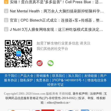
实锤！蛋白质真不是"多多益善"！Cell Press Blue：适度限蛋白，反而拉长健康寿命！
3
Nat Mental Health：两万余人大脑扫描刷新抑郁脑科学认知！抑郁不只是情绪病，视觉、运动脑区同步受损！
4
官宣 | CPC Biotech正式成立：连接器+泵+传感器，整合生物制药流体管理解决方案！
5
J Nutri 3万人膳食网络发现：这三种吃饭模式直接决定心血管风险与寿命长短！
6
如需了解生物行业更多信息 请关注
我们其他的社交平台
关于我们
|
产品大全
|
营销服务
|
联系我们
|
加入我们
|
友情链接
|
用户
服务协议
|
隐私保护
|
免责条款
|
沪ICP备14018915号-1
|
增值电信业务
经营许可证
Copyright©2001-2020 bioon.com 版权所有 不得转载.
著作权声明
|
法律声明
|
互
联网药品信息服务资格证书((沪)-非经营性-2019-0162)
|
投诉、举报、维权邮
箱：editor@medsci.cn<