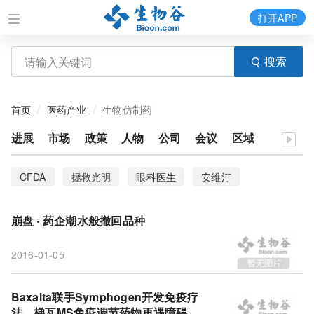
打开APP
搜索
首页
医药产业
生物仿制药
进展
市场
政策
人物
公司
会议
区域
CFDA
拯救光明
眼科医生
安维汀
最高司法
赛诺菲
医疗消费
食药领域犯罪
崩盘 · 药企潮水般撤回品种
医疗行业
生物仿制药
礼来
微量创新
2016-01-05
股票
普华永道
吸入胰岛素
非处方药
梯瓦
生物制药
Baxalta
药企
CRO
Baxalta联手Symphogen开发免疫疗
法，梯瓦MS免疫调节药物再遇障碍