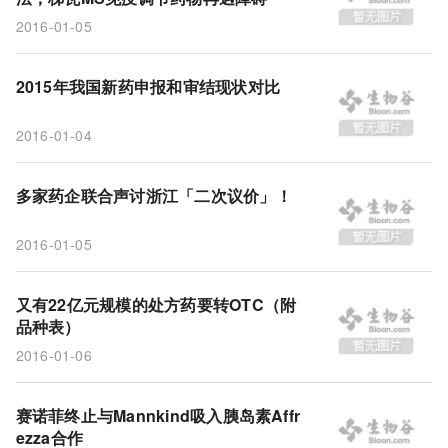
自查
新药受理
申报
处方药
2015年
2016-01-05
改革
变相二次议价
公立医院
MannKind
2015年我国新药申报和审结现状对比
2016-01-04
多家药企联合声讨浙江「二次议价」！
2016-01-05
又有22亿元规模的处方药要转OTC（附
品种表）
2016-01-06
赛诺菲终止与Mannkind吸入胰岛素Affr
ezza合作