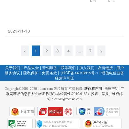
2021-11-13
<
1
2
3
4
...
7
>
关于我们
|
产品大全
|
营销服务
|
联系我们
|
加入我们
|
友情链接
|
用户
服务协议
|
隐私保护
|
免责条款
|
沪ICP备14018915号-1
|
增值电信业务
经营许可证
Copyright©2001-2020 bioon.com 版权所有 不得转载.
著作权声明
|
法律声明
|
互
联网药品信息服务资格证书((沪)-非经营性-2019-0162)
|
投诉、举报、维权邮
箱：editor@medsci.cn<
网
上海工商
络
社
会
征
021-54485309-8082
31010402000321