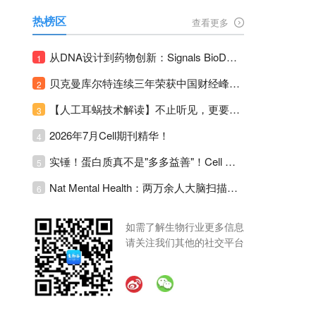
热榜区
查看更多
从DNA设计到药物创新：Signals BioDesign如何重塑分子生物学研发生态！
1
贝克曼库尔特连续三年荣获中国财经峰会三项大奖！
2
【人工耳蜗技术解读】不止听见，更要听见未来 ---- 智能耳蜗，开启人工耳蜗技术新纪元！
3
2026年7月Cell期刊精华！
4
实锤！蛋白质真不是"多多益善"！Cell Press Blue：适度限蛋白，反而拉长健康寿命！
5
Nat Mental Health：两万余人大脑扫描刷新抑郁脑科学认知！抑郁不只是情绪病，视觉、运动脑区同步受损！
6
如需了解生物行业更多信息
请关注我们其他的社交平台