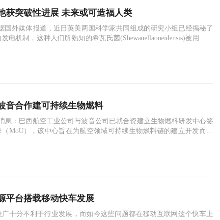
池获突破性进展 未来或可造福人类
，据国外媒体报道，近日英美两国科学家共同组成的研究小组已经揭秘了
机制，这种人们所熟知的希瓦氏菌(Shewanellaoneidensis)被用作微
能不久后将成为现实
波音合作建可持续生物燃料
13日消息：巴西航空工业公司与波音公司已就合资建立生物燃料研发中心签
录（MoU），该中心旨在为航空领域可持续生物燃料链的建立开发而提
和技术。
源平台搭载移动快车发展
推广十分不利于行业发展，而如今这些问题都在移动互联网这个快车上