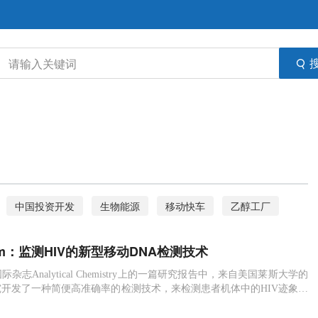
中国投资开发
生物能源
移动快车
乙醇工厂
隐忧
产业链
纳米技术
互联网
波音
Chem：监测HIV的新型移动DNA检测技术
HIV
病毒载量
稻草
欧盟
可持续
杂志Analytical Chemistry上的一篇研究报告中，来自美国莱斯大学的
开发了一种简便高准确率的检测技术，来检测患者机体中的HIV迹象及
DNA检测
。