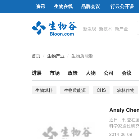
资讯
生物在线
品牌会议
行云公开课
首页
生物产业
生物质能源
进展
市场
政策
人物
公司
会议
生物燃料
生物质能源
CHS
农林作物
收购
生物质资源
秸秆转化利用
煤制气
Analy 
环保技术
生物乙醇
清洁燃料
监测
近日，刊登在国际
科学家通过研究
巴航工业
生物电池
海洋细菌
机制
病情发展程度
2014-06-09