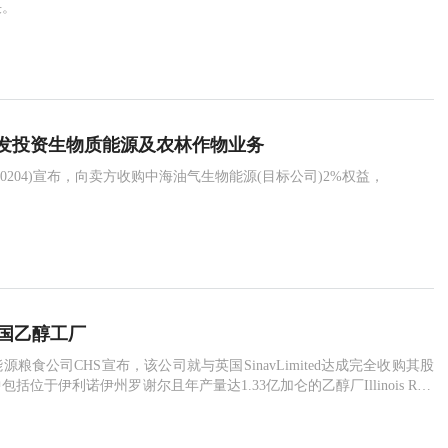
决。
发投资生物质能源及农林作物业务
0204)宣布，向卖方收购中海油气生物能源(目标公司)2%权益，
美国乙醇工厂
源粮食公司CHS宣布，该公司就与英国SinavLimited达成完全收购其股
括位于伊利诺伊州罗谢尔且年产量达1.33亿加仑的乙醇厂Illinois Rive