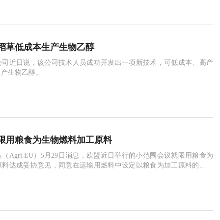
稻草低成本生产生物乙醇
公司近日说，该公司技术人员成功开发出一项新技术，可低成本、高产
生产生物乙醇。
限用粮食为生物燃料加工原料
（Agri.EU）5月29日消息，欧盟近日举行的小范围会议就限用粮食为
原料达成妥协意见，同意在运输用燃料中设定以粮食为加工原料的生物
，而2020年总体目标是从可再生资源中获得10%的此类燃料。