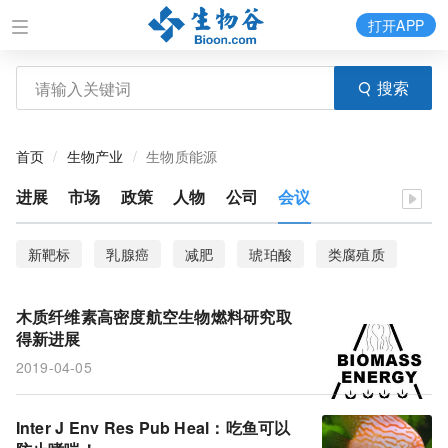
打开APP
搜索
首页
生物产业
生物质能源
进展
市场
政策
人物
公司
会议
新靶标
乳腺癌
减肥
琥珀酸
类腐殖质
微生物
抗体
HIV感染
鱼
哮喘
木质纤维素高密度航空生物燃料研究取
生物柴油
生物质发酵液转化新策略
生物质
得新进展
2019-04-05
航空生物燃料
Inter J Env Res Pub Heal：吃鱼可以