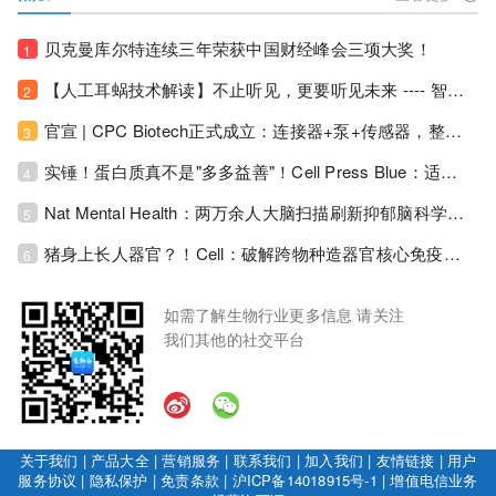
贝克曼库尔特连续三年荣获中国财经峰会三项大奖！
1
【人工耳蜗技术解读】不止听见，更要听见未来 ---- 智能耳蜗，开启人工耳蜗技术新纪元！
2
官宣 | CPC Biotech正式成立：连接器+泵+传感器，整合生物制药流体管理解决方案！
3
实锤！蛋白质真不是"多多益善"！Cell Press Blue：适度限蛋白，反而拉长健康寿命！
4
Nat Mental Health：两万余人大脑扫描刷新抑郁脑科学认知！抑郁不只是情绪病，视觉、运动脑区同步受损！
5
猪身上长人器官？！Cell：破解跨物种造器官核心免疫关卡！全新异种吞噬机制打通人体器官培育赛道！
6
如需了解生物行业更多信息 请关注
我们其他的社交平台
关于我们
|
产品大全
|
营销服务
|
联系我们
|
加入我们
|
友情链接
|
用户
服务协议
|
隐私保护
|
免责条款
|
沪ICP备14018915号-1
|
增值电信业务