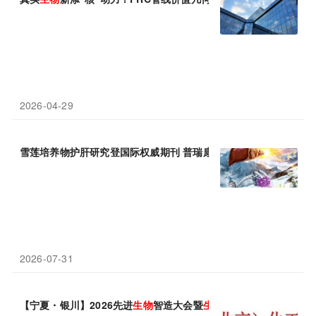
2026-04-29
雪莲培养物护肝研究登国际权威期刊 普瑞康
生物
合成
生物
学开辟天
2026-07-31
【宁夏・银川】2026先进
生物
智造大会暨
生物
制造驱动化工、材料