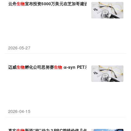
云舟
生物
宣布投资5000万美元在芝加哥建设先进
生物
制造与研发中
2026-05-27
迈威
生物
孵化公司思努赛
生物
α-syn PET示踪剂SST001获NM
2026-04-15
真实
生物
新添“核”动力？PRC管线价值几何