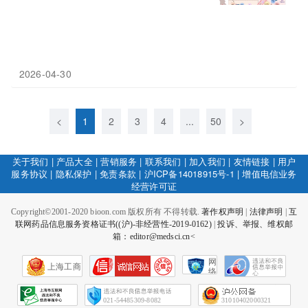
2026-04-30
<
1
2
3
4
...
50
>
关于我们
|
产品大全
|
营销服务
|
联系我们
|
加入我们
|
友情链接
|
用户
服务协议
|
隐私保护
|
免责条款
|
沪ICP备14018915号-1
|
增值电信业务
经营许可证
Copyright©2001-2020 bioon.com 版权所有 不得转载.
著作权声明
|
法律声明
|
互
联网药品信息服务资格证书((沪)-非经营性-2019-0162)
|
投诉、举报、维权邮
箱：editor@medsci.cn<
网
上海工商
络
社
会
征
021-54485309-8082
31010402000321