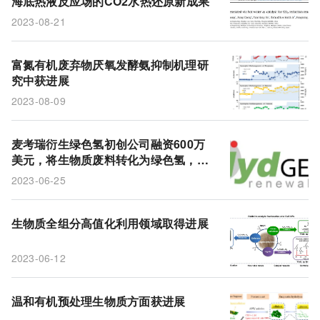
海底热液反应场的CO2水热还原新成果
2023-08-21
富氮有机废弃物厌氧发酵氨抑制机理研
究中获进展
2023-08-09
麦考瑞衍生绿色氢初创公司融资600万
美元，将生物质废料转化为绿色氢，打
破氢气「就近使用」的困境
2023-06-25
生物质全组分高值化利用领域取得进展
2023-06-12
温和有机预处理生物质方面获进展