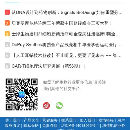
从DNA设计到药物创新：Signals BioDesign如何重塑分子生物学研发生态！
1
贝克曼库尔特连续三年荣获中国财经峰会三项大奖！
2
士泽生物通用型细胞新药治疗帕金森病注册临床II期全部入组完成！
3
DePuy Synthes将携全产品线亮相中华医学会运动医疗分会大会，加码布局中国运动医学创新赛道！
4
【人工耳蜗技术解读】不止听见，更要听见未来 ---- 智能耳蜗，开启人工耳蜗技术新纪元！
5
CAR-T细胞疗法研究进展（第56期）！
6
如需了解生物行业更多信息 请关注
我们其他的社交平台
关于我们
|
产品大全
|
营销服务
|
联系我们
|
加入我们
|
友情链接
|
用户
服务协议
|
隐私保护
|
免责条款
|
沪ICP备14018915号-1
|
增值电信业务