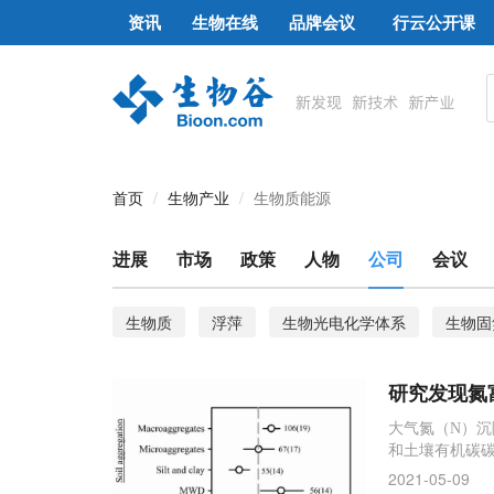
资讯
生物在线
品牌会议
行云公开课
首页
生物产业
生物质能源
进展
市场
政策
人物
公司
会议
生物质
浮萍
生物光电化学体系
生物固
氮元素
研究发现氮
大气氮（N）
和土壤有机碳
研究较多，但
2021-05-09