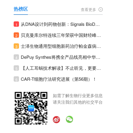
热榜区
查看更多
从DNA设计到药物创新：Signals BioDesign如何重塑分子生物学研发生态！
1
贝克曼库尔特连续三年荣获中国财经峰会三项大奖！
2
士泽生物通用型细胞新药治疗帕金森病注册临床II期全部入组完成！
3
DePuy Synthes将携全产品线亮相中华医学会运动医疗分会大会，加码布局中国运动医学创新赛道！
4
【人工耳蜗技术解读】不止听见，更要听见未来 ---- 智能耳蜗，开启人工耳蜗技术新纪元！
5
CAR-T细胞疗法研究进展（第56期）！
6
如需了解生物行业更多信息
请关注我们其他的社交平台