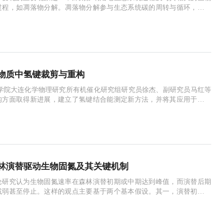
过程，如凋落物分解。凋落物分解参与生态系统碳的周转与循环，影响
收支平衡，是陆地生态系统碳循环的核心关键过程。近年来，国内外生
外模拟实验开展了大量氮沉降增加对凋落物分解影响的研究，并积累了
。但是，目前已开展的模拟氮沉降实验大多采用人工施加无
物质中氢键裁剪与重构
学院大连化学物理研究所有机催化研究组研究员徐杰、副研究员马红等
构方面取得新进展，建立了氢键结合能测定新方法，并将其应用于预测
羟基氢键的可控裁剪和重构过程。氢键的识别和裁剪，是生物质资源化
题之一。木质纤维素等生物质资源结构中富含羟基，存在大量分子内和
使生物质体系的溶解和转化难度增大。有目的
林演替驱动生物固氮及其关键机制
论研究认为生物固氮速率在森林演替初期或中期达到峰值，而演替后期
减弱甚至停止。这样的观点主要基于两个基本假设。其一，演替初期或
（尤其是氮）贫瘠，固氮植物和固氮微生物在生态系统中占有优势地
程土壤氮逐渐累积增加，因此演替后期生物固氮已不具有竞争优势，固