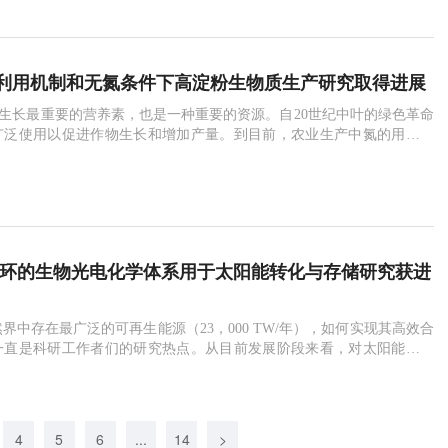
终止。其二，磷是参与固氮反应的重要能源物质（ATP）
利用机制和无氮条件下高淀粉生物质生产研究取得进展
生长最重要的营养素，也是一种重要的资源。自20世纪中叶的绿色革命
广泛使用以促进作物生长和增加产量。到目前，农业生产中氮的用量已
／年。氮肥的过度施用不仅增加了作物生产的成本投入，也直接导致了水
空气污染等环境问题。因此，在可持续农业中，优化氮肥用量至关重
前主要的谷类作物如小麦、玉米和水稻的氮素利用率
循环的生物光电化学体系用于太阳能转化与存储研究获进
界中存在最广泛的可再生能源（23，000 TW/年），如何实现其高效合
一直是科研工作者们的研究热点。从目前发展阶段来看，对太阳能的利
太阳能电力系统、太阳能热力系统以及太阳能燃料系统三个方面。然
引起的区域性光源间歇问题却极大地限制了太阳能向其他能源的连续转
满足日常生产生活中源源不断的能量需求。针对这
4
5
6
...
14
>