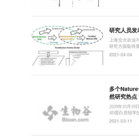
国科学院华南
研人员，分析了
研究人员发
上海交大农业
研究方面取得重要进
是能源与燃料（E
2021-04-04
可再生能源相
密度低
多个Natu
然研究热点
2020年10月
4D蛋白质组学
法的成功商业化
2021-03-11
白质组学的方式
医学中的应用