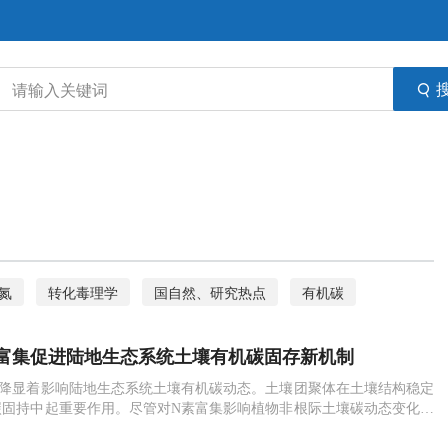
氮
转化毒理学
国自然、研究热点
有机碳
富集促进陆地生态系统土壤有机碳固存新机制
沉降显着影响陆地生态系统土壤有机碳动态。土壤团聚体在土壤结构稳定
碳固持中起重要作用。尽管对N素富集影响植物非根际土壤碳动态变化的
土壤团聚体对N素富集的响应及其对有机碳固存的潜在机制尚不清楚。中