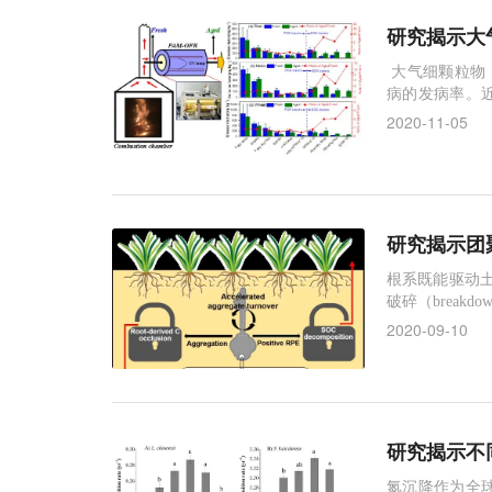
研究揭示大
大气细颗粒物（
病的发病率。
等进行研究，
2020-11-05
诱发人体组织产生
化应激的发生
研究揭示团
根系既能驱动土壤团
破碎（brea
生根际激发效应（r
2020-09-10
制性联系目前仍
研究揭示不
氮沉降作为全