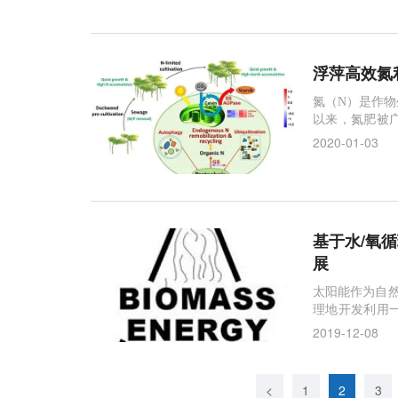
氮速率降低或者
浮萍高效氮
氮（N）是作物
以来，氮肥被
达到1.1亿吨
2020-01-03
体富营养化和
要。但是，目
基于水/氧
展
太阳能作为自然
理地开发利用
用主要集中在
2019-12-08
而，地球自转
化，使其不能
<
1
2
3