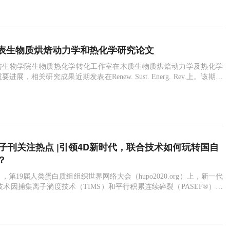
植物园生态中心博士侯恩庆在研究员旷远文的指导下，联合南京大学科
中国陆地生态系统76个N添加实验数据，评估了
表生物质烘焙动力学和热化学研究论文
与生物学院生物质热化学转化工作室在木质生物质烘焙动力学及热化学
展，相关研究成果近期发表在Renew. Sust. Energ. Rev.上。该期刊
nergy & Fuels）领域顶尖期刊，最新影响因子为12.110，主要发表与
关的研究论文和综述等。农林生物质具有水分和氧含量高、热值和能量
re子刊关注热点 |引领4D新时代，联合技术如何玩转国自
？
19日，第19届人类蛋白质组组织世界网络大会（hupo2020.org）上，新一代
技术因捕集离子淌度技术（TIMS）和平行积累连续碎裂（PASEF®）方
而获得HUPO科学技术奖。该奖项以表彰新的方法改变了科学家研究蛋
，验证了timsTOF Pro使用短梯度的大队列深度4D-蛋白质组学在转化
。