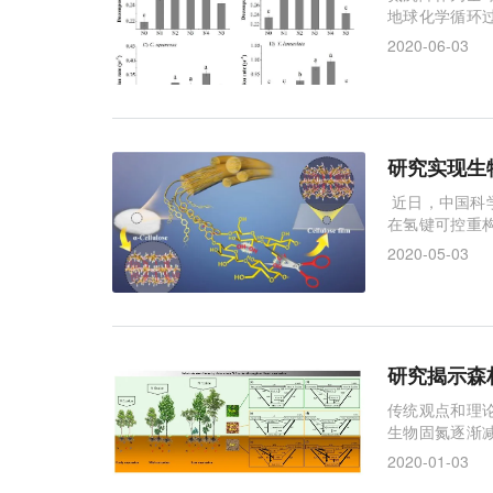
地球化学循环
生态系统碳的
2020-06-03
态学家通过野
一些研究成果
研究实现生
近日，中国科
在氢键可控重
和实现生物质
2020-05-03
利用的关键问
分子间氢键，
研究揭示森
传统观点和理
生物固氮逐渐
中期土壤养分
2020-01-03
位；但演替过