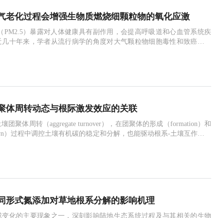
气老化过程会增强生物质燃烧细颗粒物的氧化应激
PM2.5）暴露对人体健康具有副作用，会提高呼吸道和心血管系统疾
近几十年来，学者从流行病学的角度对大气颗粒物细胞毒性和致癌潜势
然而，有关气溶胶影响人体健康的具体机制仍不清楚。颗粒物暴露后会
氧化应激（oxidative stress，OS）是一个重要的病理生理学机制。氧
主要是由于人体
聚体周转动态与根际激发效应的关联
聚体周转（aggregate turnover），在团聚体的形成（formation）和
kdown）过程中调控土壤有机碳的稳定和分解，也能驱动根系-土壤互作，产
hizosphere priming effect，RPE）。然而，受限于方法，二者间的机
停留在假说阶段（即“团聚体周转假说”），缺少直
同形式氮添加对草地根系分解的影响机理
球变化的主要现象之一，深刻影响陆地生态系统过程及与其相关的生物