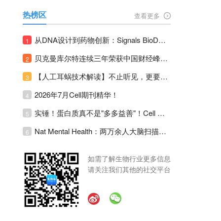
热榜区
查看更多
从DNA设计到药物创新：Signals BioDesign如何重塑分子生物学研发生态！
1
贝克曼库尔特连续三年荣获中国财经峰会三项大奖！
2
【人工耳蜗技术解读】不止听见，更要听见未来 ---- 智能耳蜗，开启人工耳蜗技术新纪元！
3
2026年7月Cell期刊精华！
4
实锤！蛋白质真不是"多多益善"！Cell Press Blue：适度限蛋白，反而拉长健康寿命！
5
Nat Mental Health：两万余人大脑扫描刷新抑郁脑科学认知！抑郁不只是情绪病，视觉、运动脑区同步受损！
6
如需了解生物行业更多信息
请关注我们其他的社交平台