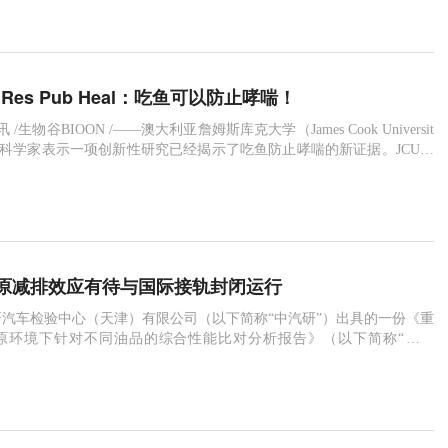
体燃料。相关工作发表在《焦耳》（Joule）上。木质纤维素作为一种
，将其转化为运输用液体燃料对保证我国能源安全和我国的二氧化碳减
。在该工作中
Env Res Pub Heal：吃鱼可以防止哮喘！
讯 /生物谷BIOON /——澳大利亚詹姆斯库克大学（James Cook Universit
的一名科学家表示一项创新性研究已经揭示了吃鱼防止哮喘的新证据。JCU澳
医学研究所（AITHM）的Andreas Lopata教授参与了一项研究，该研
南非小村庄的鱼加工厂工作的工人。图片来源：https://cn.bing.com“全
原减排效应有待与国际接轨封闭运行
汽车检验中心（天津）有限公司（以下简称“中汽研”）出具的一份《重
原环境下针对不同油品的综合性能比对分析报告》（以下简称“《报
界热议。《报告》实验结论显示，在采用的B5和B10生物柴油，与使用
辆整体经济性和动力性变化不大，在全工况条件下，车辆的PN、CO和
低，而NOx排放基本与使用国六柴油相差不大。在中低速条件下，PN和C