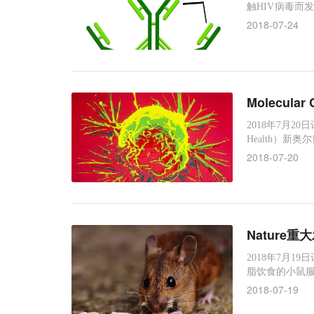
触HIV病毒而
M存在于循环系统
2018-07-24
物医学研究所病
了研究，相关研
Molecul
2018年7月2
Health）新
发现一小段R
2018-07-20
的治疗性干预找到
上。图片来源：Nat
Nature
2018年7月1
脂饮食的小鼠服
上的研究中，
2018-07-19
鼠患肥胖症。来自普
究进行了评价