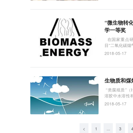
“微生物转
学一等奖
在国家重点研发
目“二氧化碳烟
和强化方法是
2018-05-17
学院程军教授研
4月11日获浙
生物质和煤
“类腐殖质”（Hu
溶胶中水溶性
性和吸湿性，H
2018-05-17
对区域气候和
的HULIS来
<
1
...
3