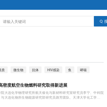
殖质
微生物
抗体
HIV感染
鱼
哮喘
航空生物燃料
高密度航空生物燃料研究取得新进展
学院大连化学物理研究所航天催化与新材料研究室研究员李宁、中科院
，与大连化物所生物能源研究部研究员路芳团队、天津大学化工学院教
合作，在长期从事生物质转化研究基础上，首次报道了将纤维素两步法