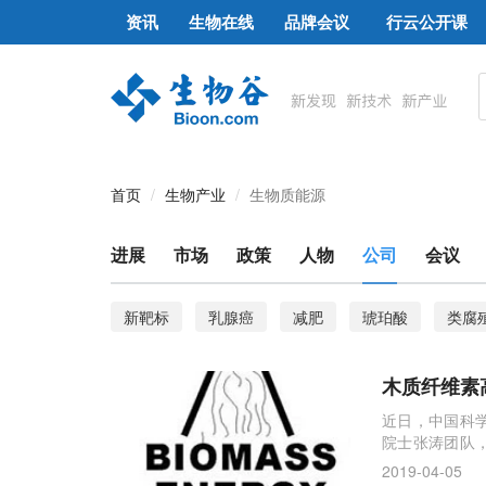
资讯
生物在线
品牌会议
行云公开课
首页
生物产业
生物质能源
进展
市场
政策
人物
公司
会议
新靶标
乳腺癌
减肥
琥珀酸
类腐
生物柴油
生物质发酵液转化新策略
生物质
木质纤维素
近日，中国科
院士张涛团队
授邹吉军团队
2019-04-05