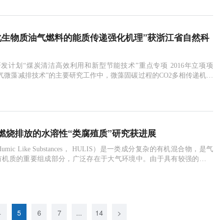
化生物质油气燃料的能质传递强化机理”获浙江省自然科
计划“煤炭清洁高效利用和新型节能技术”重点专项 2016年立项项
气微藻减排技术”的主要研究工作中，微藻固碳过程的CO2多相传递机理
该项目的关键技术之一，在此项研究内容的支撑下，浙江大学能源工程
发提出的“微生物转化生物质制油气燃料的能质传递强化机理”于2018年
江省自然科学一等奖。该成果针对微藻转化CO2制油
燃烧排放的水溶性“类腐殖质”研究获进展
mic Like Substances， HULIS）是一类成分复杂的有机混合物，是气
有机质的重要组成部分，广泛存在于大气环境中。由于具有较强的吸光
ULIS参与多种大气过程，如云凝结核的形成、太阳光吸收和散射等，
人体健康等有着重要影响，已成为大气科学研究的热点之一。气溶胶中
源广泛，其中生物质燃烧排放被认为是大气中HU
4
5
6
7
...
14
>