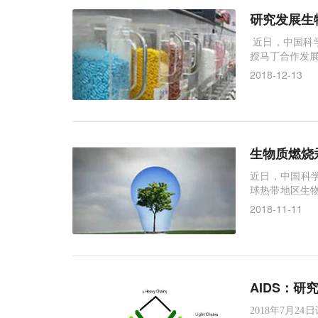
研究发展生
近日，中国科
授马丁合作发展
醇-水）的高效
2018-12-13
（Nature 
以来都是研究热
生物质燃烧
近日，中国科
球热带地区生物质
ventory of mercu
2018-11-11
（《2001-2
AIDS：研
2018年7月2