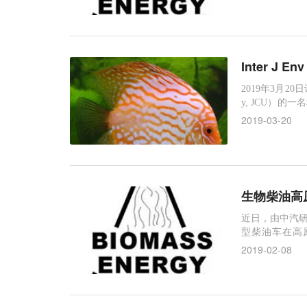
转化为高密度液
可再生碳资源
排均非常重要
Inter J 
2019年3月20日
y, JCU）
大利亚热带健康与
2019-03-20
究测试了642名在
世界有
生物柴油高
近日，由中汽研
型柴油车在高
告》”）引发业
2019-02-08
国六柴油相比车
THC均有所降
O降幅较为