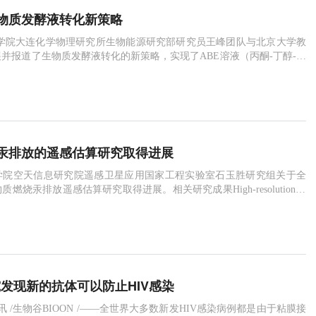
物质发酵液转化新策略
学院大连化学物理研究所生物能源研究部研究员王峰团队与北京大学教
并报道了生物质发酵液转化的新策略，实现了ABE溶液（丙酮-丁醇-乙
率、高选择性制备化学品4-庚酮。相关研究成果发表在《自然-通讯》
Communications）上。因其可再生性和环保性，生物质能源的开发和应用一直
点之一。其中ABE发酵液以淀粉或纤维素为原料
汞排放的遥感估算研究取得进展
学院空天信息研究院遥感卫星应用国家工程实验室石玉胜研究组关于全
燃烧汞排放遥感估算研究取得进展。相关研究成果High-resolution in
ry emissions from biomass burning in tropical continents during 2001-2017
017年全球热带地区高分辨率生物质燃
究发现新的抗体可以防止HIV感染
4日讯 /生物谷BIOON /——全世界大多数新发HIV感染病例都是由于粘膜接