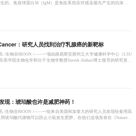
发生的。免疫球蛋白M（IgM）是免疫系统应对感染最先产生的抗体，Ig
和粘液中（分泌型IgM）。图片来源：Chris Wager来自的德克萨斯生
毒学和免疫学系的科学家们对IgM在预防AIDS病毒感染中的作用进行
究成果于近日发表在《AIDS》上。研究人
ar Cancer：研究人员找到治疗乳腺癌的新靶标
0日讯 /生物谷BIOON /——一项由路易斯安那州立大学健康科学中心（LSU
奥尔良医学院生物化学和分子生物学教授Suresh Alahari博士领导的研究首次
NA会使细胞能量代谢失调，而这是癌症的一大特点。这些发现为乳腺癌
了一个新靶标，相关研究成果于近日发表在《Molecular Cancer》
ional Canc
重大发现：琥珀酸也许是减肥神药！
9日讯 /生物谷BIOON /——一组来自美国和加拿大的研究人员发现给食用高
用琥珀酸代谢物可以防止小鼠发生肥胖。在他们这项发表在《Nature》
研究人员解释了他们为什么会研究这个代谢物以及为什么它可以防止小
林斯顿大学的Sheng Hui和Joshua Rabinowitz在同期杂志上对这项研
，并讨论了使用这个代谢物治疗人类肥胖