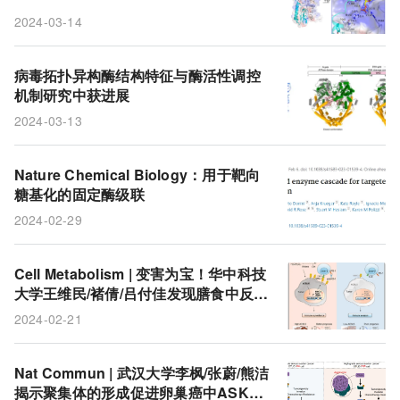
2024-03-14
病毒拓扑异构酶结构特征与酶活性调控
机制研究中获进展
2024-03-13
Nature Chemical Biology：用于靶向
糖基化的固定酶级联
2024-02-29
Cell Metabolism | 变害为宝！华中科技
大学王维民/褚倩/吕付佳发现​膳食中反油
酸促进肿瘤抗原呈递和癌症免疫
2024-02-21
Nat Commun | 武汉大学李枫/张蔚/熊洁
揭示聚集体的形成促进卵巢癌中ASK1/J