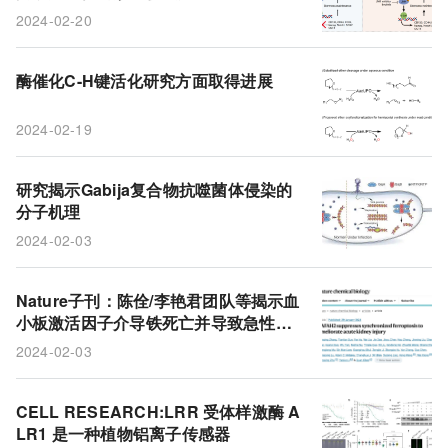
NK信号的激活和干性维持
2024-02-20
酶催化C-H键活化研究方面取得进展
2024-02-19
研究揭示Gabija复合物抗噬菌体侵染的
分子机理
2024-02-03
Nature子刊：陈佺/李艳君团队等揭示血
小板激活因子介导铁死亡并导致急性肾
损伤的机制
2024-02-03
CELL RESEARCH:LRR 受体样激酶 A
LR1 是一种植物铝离子传感器