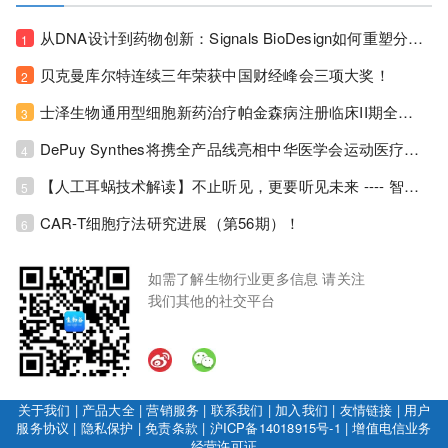
从DNA设计到药物创新：Signals BioDesign如何重塑分子生物学研发生态！
1
贝克曼库尔特连续三年荣获中国财经峰会三项大奖！
2
士泽生物通用型细胞新药治疗帕金森病注册临床II期全部入组完成！
3
DePuy Synthes将携全产品线亮相中华医学会运动医疗分会大会，加码布局中国运动医学创新赛道！
4
【人工耳蜗技术解读】不止听见，更要听见未来 ---- 智能耳蜗，开启人工耳蜗技术新纪元！
5
CAR-T细胞疗法研究进展（第56期）！
6
如需了解生物行业更多信息 请关注
我们其他的社交平台
关于我们
|
产品大全
|
营销服务
|
联系我们
|
加入我们
|
友情链接
|
用户
服务协议
|
隐私保护
|
免责条款
|
沪ICP备14018915号-1
|
增值电信业务
经营许可证