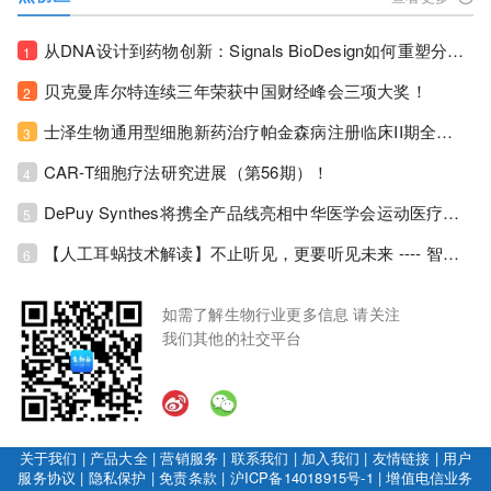
从DNA设计到药物创新：Signals BioDesign如何重塑分子生物学研发生态！
1
贝克曼库尔特连续三年荣获中国财经峰会三项大奖！
2
士泽生物通用型细胞新药治疗帕金森病注册临床II期全部入组完成！
3
CAR-T细胞疗法研究进展（第56期）！
4
DePuy Synthes将携全产品线亮相中华医学会运动医疗分会大会，加码布局中国运动医学创新赛道！
5
【人工耳蜗技术解读】不止听见，更要听见未来 ---- 智能耳蜗，开启人工耳蜗技术新纪元！
6
如需了解生物行业更多信息 请关注
我们其他的社交平台
关于我们
|
产品大全
|
营销服务
|
联系我们
|
加入我们
|
友情链接
|
用户
服务协议
|
隐私保护
|
免责条款
|
沪ICP备14018915号-1
|
增值电信业务