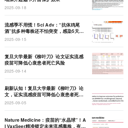
2025-09-18
流感季不用慌！Sci Adv：“抗体鸡尾
酒”抗多种毒株还不怕突变，感染5天给
药仍能救命
2025-09-15
复旦大学最新《柳叶刀》论文证实流感
疫苗可降低心衰患者死亡风险
2025-09-14
刷新认知！复旦大学最新《柳叶刀》论
文，证实流感疫苗可降低心衰患者死亡
风险
2025-09-05
Nature Medicine：疫苗的“水晶球”！A
I VaxSeer精准锁定未来流感毒株，有效