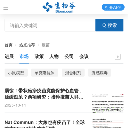
打开APP
搜索
首页
热点推荐
疫苗
进展
市场
政策
人物
公司
会议
小鼠模型
单克隆抗体
混合制剂
流感病毒
异源疫苗接种
CD4+ T细胞
大象内皮疱疹病毒
震惊！带状疱疹疫苗竟能保护心血管、
临床试验
延缓痴呆？两项研究：接种疫苗人群，
心血管事件风险下降23%，3年内痴呆风
2025-10-11
险下降33%
Nat Commun：大象也有疫苗了！全球